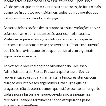
incompatível e incômoda para essa atividade. E por isso é
válido pensar que podem existir outros fatores, de futuro mais
ou menos imediato, que incidam em todos os movimentos que
estão sendo executando neste jogo.
As verdadeiras razões desta proposta e suas variações talvez
sejam outras, e por enquanto não aparecem planteadas.
Poderíamos pensar em ações futuras, em cenários que se
alteram e transformam esse possível porto “marítimo-fluvial”,
que tão improvisadamente se quer construir, em algo mais
importante e decisivo.
Talvez seria bom retroagir às atividades da Comissão
Administradora do Rio da Prata, na qual, é justo dizer, a
representação uruguaia mantém uma tenaz resistência com
relação aos interesses argentinos. Uma pugna que os
uruguaios não desconhecemos, que está presente ao longo de
toda a nossa história e na que, devido à nossa pequenez
territorial, sempre terminamos sendo atropelados pelos
interesses argentinos.