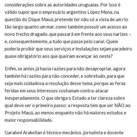
considerações sobre as autoridades uruguaias. Por isso é
válido supor que o empresário argentino López Mena, na
questão do Dique Mauá, pretende ter não só a vista de um rio
tão largo quanto um mar, como também possuir um acesso ao
novo trecho dragado, que passará em frente aos seus narizes –
e, consequentemente, a tudo que passe pelo canal. Quem
poderia proibir que seus serviços e instalações sejam paradeiro
quase obrigatório aos que queiram avançar ao oeste?
Enfim, se antes já havia razões para não desapropriar, agora
também há razões para não conceder, e sobretudo, para que
seja mais cuidadosa a resolução desse tema, porque as feras
feridas em seus interesses costumam contra-atacar
inesperadamente. O que obriga o Estado a ter clareza sobre
qual deve ser o primeiro passo: a resposta tem que ser NÃO ao
Projeto Mauá, ao menos enquanto não há maiores estudos e
maior responsabilidade.
Garabed Arakelian é técnico mecânico, jornalista e docente