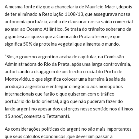
A mesma fonte diz que a chancelaria de Mauricio Macri, depois
de ter eliminado a Resolução 1108/13, que assegurava nossa
autonomia portuária, acaba de clausurar nossa saída comercial
ao mar, ao Oceano Atlântico. Se trata do trânsito soberano da
gigantesca riqueza que a Cuenca do Prata oferece, e que
significa 50% da proteína vegetal que alimenta o mundo.
“Sim, o governo argentino acaba de capitular, na Comissão
Administradora do Rio da Prata, após uma larga controvérsia,
autorizando a dragagem de um trecho crucial do Porto de
Montevidéu, o que significa colocar uma barreira à saída da
produção argentina e entregar o negócio aos monopólios
internacionais que farão o que quiserem com o tráfico
portuário do lado oriental, algo que não puderam fazer do
lardo argentino apesar dos esforços nesse sentido nos últimos
15 anos”, comenta o Tettamanti.
As considerações políticas do argentino são mais importantes
que seus cálculos econômicos, que deveriam passar a