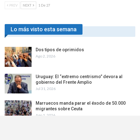
PREV
NEXT
1 De 27
Lo más visto esta semana
Dos tipos de oprimidos
Ago 2, 2026
Uruguay: El “extremo centrismo” devora al
gobierno del Frente Amplio
Jul 31, 2026
Marruecos manda parar el éxodo de 50.000
migrantes sobre Ceuta
Ago 1, 2026
El intervencionismo del lobby israelí en EU
Ago 4, 2026