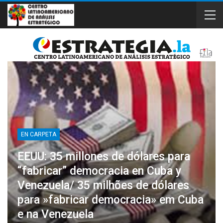
EN CARPETA
EEUU: 35 millones de dólares para
“fabricar” democracia en Cuba y
Venezuela/ 35 milhões de dólares
para »fabricar democracia» em Cuba
e na Venezuela