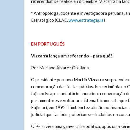
referéndum se realice en diciembre. Vizcarra ha lan
*
Antropóloga, docente e investigadora peruana, an
Estratégico (CLAE,
www.estrategia.la
)
EN PORTUGUÉS
Vizcarra lança um referendo – para quê?
Por Mariana Álvarez Orellana
O presidente peruano Martín Vizcarra surpreendeu 
comemoração das festas pátrias. Em cerimônia no 
fujimorista, o mandatário anunciou a convocação de 
parlamentares e voltar ao sistema bicameral – que 
Fujimori, em 1992. Também fez alusão ao financiame
judicial que também poderiam ser incluídos na consu
O Peru vive uma grave crise política, após uma sér