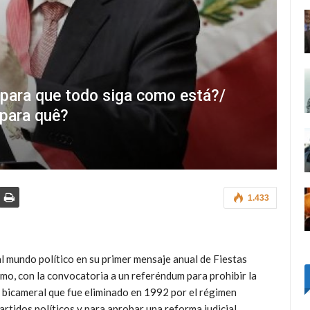
¿para que todo siga como está?/
 para quê?
1.433
l mundo político en su primer mensaje anual de Fiestas
mo, con la convocatoria a un referéndum para prohibir la
a bicameral que fue eliminado en 1992 por el régimen
artidos políticos y para aprobar una reforma judicial.