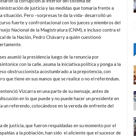
elaron la corrupción al interior del sistema de
inistración de justicia y las medidas que tomaría frente a
a situación. Pero –sorpresas te da la vida- desarrolló un
curso fuerte y confrontacional con los jueces y miembros del
sejo Nacional de la Magistratura (CNM), e incluso contra el
cal de la Nación, Pedro Chávarry a quién cuestionó
iertamente.
es asumió la presidencia luego de la renuncia por
tonice con la calle, asuma la iniciativa política y ponga a la
eso obstruccionista acostumbrado a la prepotencia, con
ero que tiene en sus manos que se realice o no el referéndum.
 sentenció Vizcarra en una parte de su mensaje, antes de
discusión en lo que puede y no puede hacer un presidente en
a un referendo, colocándose en la vereda de enfrente del
ma de justicia, que fueron respaldadas en su momento por el
paldas a la población, han sido el aliciente que el sucesor de