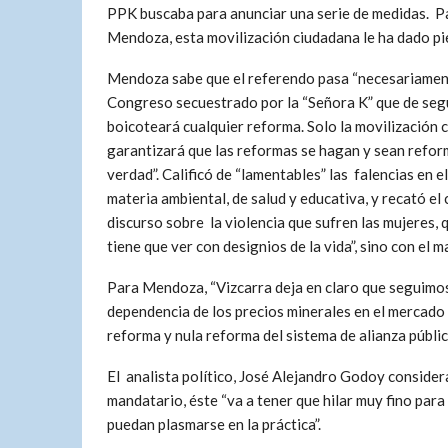
PPK buscaba para anunciar una serie de medidas. P
Mendoza, esta movilización ciudadana le ha dado pie
Mendoza sabe que el referendo pasa “necesariamen
Congreso secuestrado por la “Señora K” que de se
boicoteará cualquier reforma. Solo la movilización 
garantizará que las reformas se hagan y sean refor
verdad”. Calificó de “lamentables” las falencias en e
materia ambiental, de salud y educativa, y recató el 
discurso sobre la violencia que sufren las mujeres, 
tiene que ver con designios de la vida”, sino con el 
Para Mendoza, “Vizcarra deja en claro que seguimo
dependencia de los precios minerales en el mercado 
reforma y nula reforma del sistema de alianza públi
El analista político, José Alejandro Godoy consider
mandatario, éste “va a tener que hilar muy fino par
puedan plasmarse en la práctica”.