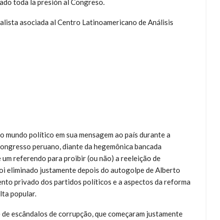
zado toda la presión al Congreso.
alista asociada al Centro Latinoamericano de Análisis
o mundo político em sua mensagem ao país durante a
Congresso peruano, diante da hegemônica bancada
um referendo para proibir (ou não) a reeleição de
foi eliminado justamente depois do autogolpe de Alberto
nto privado dos partidos políticos e a aspectos da reforma
lta popular.
ie de escândalos de corrupção, que começaram justamente