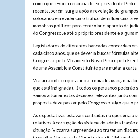
com o que levou à renúncia do ex-presidente Pedro 
recente, porém, surgiu após a revelação de grampo
colocando em evidência o tráfico de influências, a 
manobras políticas para controlar o aparato de ju
do Congresso, e até o próprio presidente e alguns 
Legisladores de diferentes bancadas concordam em
cada cinco anos, que se deveria buscar fórmulas al
Congresso pelo Movimento Novo Peru e pela Frente 
de uma Assembleia Constituinte para mudar a carta 
Vizcarra indicou que a única forma de avançar na lu
que está indignada (…) todos os peruanos poderão se
vamos a tomar estas decisões relevantes junto com v
proposta deve passar pelo Congresso, algo que o pr
As expectativas estavam centradas no que seria o s
relativos à corrupção do sistema de administração d
situação. Vizcarra surpreendeu ao trazer um discur
Conselho Nacional da Magistratura (CNM, similar ao