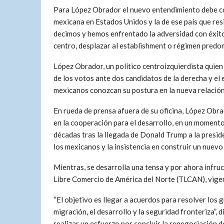
Para López Obrador el nuevo entendimiento debe co
mexicana en Estados Unidos y la de ese país que re
decimos y hemos enfrentado la adversidad con éxit
centro, desplazar al establishment o régimen predo
López Obrador, un político centroizquierdista quien
de los votos ante dos candidatos de la derecha y el 
mexicanos conozcan su postura en la nueva relación
En rueda de prensa afuera de su oficina, López Obr
en la cooperación para el desarrollo, en un momento 
décadas tras la llegada de Donald Trump a la presid
los mexicanos y la insistencia en construir un nue
Mientras, se desarrolla una tensa y por ahora infru
Libre Comercio de América del Norte (TLCAN), vige
“El objetivo es llegar a acuerdos para resolver los 
migración, el desarrollo y la seguridad fronteriza”, 
realizar un esfuerzo por concluir la renegociación 