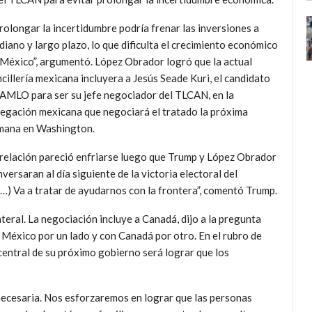
olongar la incertidumbre podría frenar las inversiones a
iano y largo plazo, lo que dificulta el crecimiento económico
 México”, argumentó. López Obrador logró que la actual
cillería mexicana incluyera a Jesús Seade Kuri, el candidato
 AMLO para ser su jefe negociador del TLCAN, en la
legación mexicana que negociará el tratado la próxima
mana en Washington.
 relación pareció enfriarse luego que Trump y López Obrador
versaran al día siguiente de la victoria electoral del
(…) Va a tratar de ayudarnos con la frontera”, comentó Trump.
teral. La negociación incluye a Canadá, dijo a la pregunta
 México por un lado y con Canadá por otro. En el rubro de
entral de su próximo gobierno será lograr que los
necesaria. Nos esforzaremos en lograr que las personas