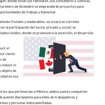
gen, donde están sus familiares, sus costumbres y culturas,
el primero de diciembre se emprenderán proyectos para
oportunidades de trabajo y bienestar.
rboles frutales y maderables; se creará un corredor
n la participación del sector privado y social; se
stados Unidos, donde se promoverá la inversión, el desarrollo
ucir el
 por ciento
as de
 reducir el
n objeto de
icidad en esa
orios que pértenecían a México, ambos países comparten
de puente diariamente para miles de trabajadores y
 armas y personas indocumentadas.