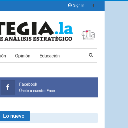
Sign In
ión
Opinión
Educación
Facebook
Únete a nuestro Face
Lo nuevo