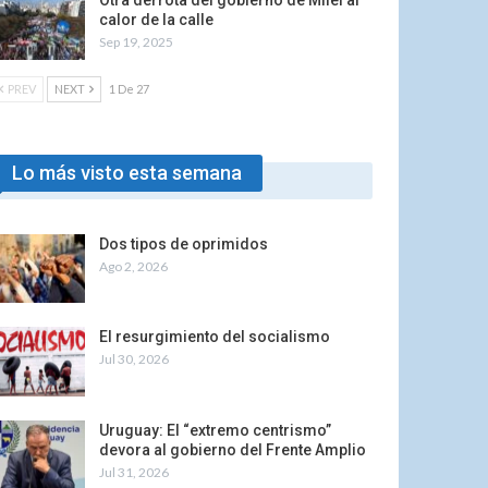
Otra derrota del gobierno de Milei al
calor de la calle
Sep 19, 2025
PREV
NEXT
1 De 27
Lo más visto esta semana
Dos tipos de oprimidos
Ago 2, 2026
El resurgimiento del socialismo
Jul 30, 2026
Uruguay: El “extremo centrismo”
devora al gobierno del Frente Amplio
Jul 31, 2026