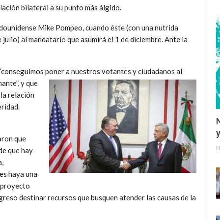
lación bilateral a su punto más álgido.
tadounidense Mike Pompeo, cuando éste (con una nutrida
e julio) al mandatario que asumirá el 1 de diciembre. Ante la
“conseguimos poner a nuestros votantes y ciudadanos al
ante”, y que
la relación
eridad.
y
aron que
N
 de que hay
a,
nes haya una
 proyecto
eso destinar recursos que busquen atender las causas de la