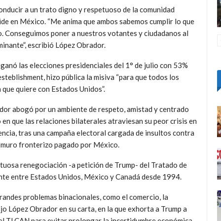
nducir a un trato digno y respetuoso de la comunidad
side en México. “Me anima que ambos sabemos cumplir lo que
o. Conseguimos poner a nuestros votantes y ciudadanos al
minante”, escribió López Obrador.
 ganó las elecciones presidenciales del 1° de julio con 53%
esteblishment, hizo pública la misiva “para que todos los
 que quiere con Estados Unidos”.
ador abogó por un ambiente de respeto, amistad y centrado
en que las relaciones bilaterales atraviesan su peor crisis en
encia, tras una campaña electoral cargada de insultos contra
vo muro fronterizo pagado por México.
ctuosa renegociación -a petición de Trump- del Tratado de
nte entre Estados Unidos, México y Canadá desde 1994.
grandes problemas binacionales, como el comercio, la
dijo López Obrador en su carta, en la que exhorta a Trump a
del TLCAN para evitar prolongar la incertidumbre económica.