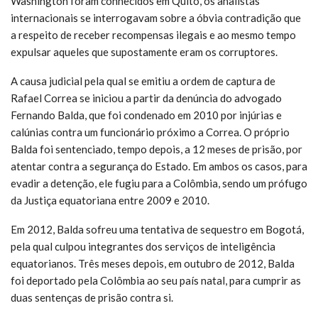
Washington foram conhecidos em Quito, os analistas
internacionais se interrogavam sobre a óbvia contradição que
a respeito de receber recompensas ilegais e ao mesmo tempo
expulsar aqueles que supostamente eram os corruptores.
A causa judicial pela qual se emitiu a ordem de captura de
Rafael Correa se iniciou a partir da denúncia do advogado
Fernando Balda, que foi condenado em 2010 por injúrias e
calúnias contra um funcionário próximo a Correa. O próprio
Balda foi sentenciado, tempo depois, a 12 meses de prisão, por
atentar contra a segurança do Estado. Em ambos os casos, para
evadir a detenção, ele fugiu para a Colômbia, sendo um prófugo
da Justiça equatoriana entre 2009 e 2010.
Em 2012, Balda sofreu uma tentativa de sequestro em Bogotá,
pela qual culpou integrantes dos serviços de inteligência
equatorianos. Três meses depois, em outubro de 2012, Balda
foi deportado pela Colômbia ao seu país natal, para cumprir as
duas sentenças de prisão contra si.