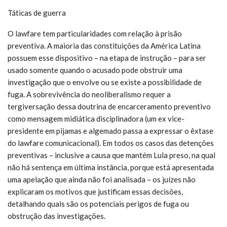
Táticas de guerra
O lawfare tem particularidades com relação à prisão
preventiva. A maioria das constituições da América Latina
possuem esse dispositivo – na etapa de instrução – para ser
usado somente quando o acusado pode obstruir uma
investigação que o envolve ou se existe a possibilidade de
fuga. A sobrevivência do neoliberalismo requer a
tergiversação dessa doutrina de encarceramento preventivo
como mensagem midiática disciplinadora (um ex vice-
presidente em pijamas e algemado passa a expressar o êxtase
do lawfare comunicacional). Em todos os casos das detenções
preventivas – inclusive a causa que mantém Lula preso, na qual
não há sentença em última instância, porque está apresentada
uma apelação que ainda não foi analisada – os juízes não
explicaram os motivos que justificam essas decisões,
detalhando quais são os potenciais perigos de fuga ou
obstrução das investigações.