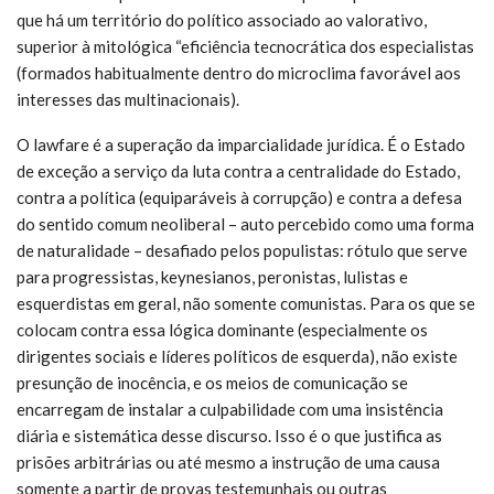
que há um território do político associado ao valorativo,
superior à mitológica “eficiência tecnocrática dos especialistas
(formados habitualmente dentro do microclima favorável aos
interesses das multinacionais).
O lawfare é a superação da imparcialidade jurídica. É o Estado
de exceção a serviço da luta contra a centralidade do Estado,
contra a política (equiparáveis à corrupção) e contra a defesa
do sentido comum neoliberal – auto percebido como uma forma
de naturalidade – desafiado pelos populistas: rótulo que serve
para progressistas, keynesianos, peronistas, lulistas e
esquerdistas em geral, não somente comunistas. Para os que se
colocam contra essa lógica dominante (especialmente os
dirigentes sociais e líderes políticos de esquerda), não existe
presunção de inocência, e os meios de comunicação se
encarregam de instalar a culpabilidade com uma insistência
diária e sistemática desse discurso. Isso é o que justifica as
prisões arbitrárias ou até mesmo a instrução de uma causa
somente a partir de provas testemunhais ou outras