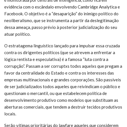
é monitorada por centrais de inteligência, como fica em
evidência com o escândalo envolvendo Cambridge Analytica e
Facebook. O objetivo é a “desaparição” do inimigo político do
neoliberalismo, que se instrumenta a partir da deslegitimação
dessa ameaça, passo prévio à posterior judicialização do seu
atuar político.
O estratagema linguístico lançado para impulsar essa cruzada
contra os dirigentes políticos (que se atrevem a enfrentar a
lógica rentista e especulativa) é a famosa “luta contra a
corrupção”. Passam a ser corruptxs todxs aquelxs que pregam a
favor da centralidade do Estado e contra os interesses das
empresas multinacionais e grandes corporações. São passíveis
de ser judicializados todos aqueles que reivindicam o público e
questionam o mercantil, ou que estabelecem política de
desenvolvimento produtivo como modelos que substituam as
aberturas comerciais, que tendem a destruir tecidos produtivos
locais.
Serão vítimas prioritárias do lawfare aqueles que considerem