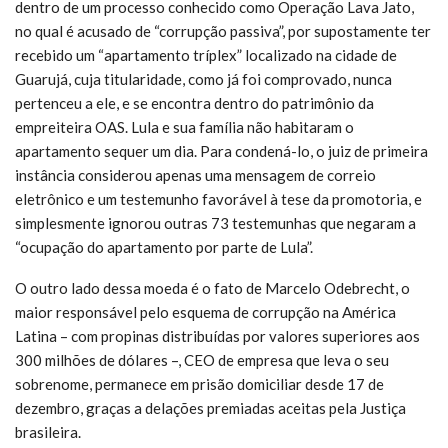
dentro de um processo conhecido como Operação Lava Jato,
no qual é acusado de “corrupção passiva”, por supostamente ter
recebido um “apartamento tríplex” localizado na cidade de
Guarujá, cuja titularidade, como já foi comprovado, nunca
pertenceu a ele, e se encontra dentro do patrimônio da
empreiteira OAS. Lula e sua família não habitaram o
apartamento sequer um dia. Para condená-lo, o juiz de primeira
instância considerou apenas uma mensagem de correio
eletrônico e um testemunho favorável à tese da promotoria, e
simplesmente ignorou outras 73 testemunhas que negaram a
“ocupação do apartamento por parte de Lula”.
O outro lado dessa moeda é o fato de Marcelo Odebrecht, o
maior responsável pelo esquema de corrupção na América
Latina – com propinas distribuídas por valores superiores aos
300 milhões de dólares –, CEO de empresa que leva o seu
sobrenome, permanece em prisão domiciliar desde 17 de
dezembro, graças a delações premiadas aceitas pela Justiça
brasileira.