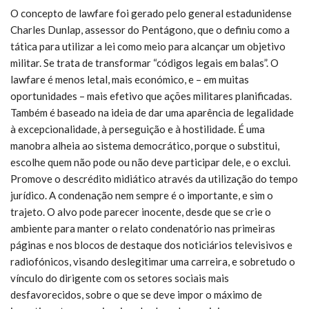
O concepto de lawfare foi gerado pelo general estadunidense
Charles Dunlap, assessor do Pentágono, que o definiu como a
tática para utilizar a lei como meio para alcançar um objetivo
militar. Se trata de transformar “códigos legais em balas”. O
lawfare é menos letal, mais económico, e – em muitas
oportunidades – mais efetivo que ações militares planificadas.
Também é baseado na ideia de dar uma aparência de legalidade
à excepcionalidade, à perseguição e à hostilidade. É uma
manobra alheia ao sistema democrático, porque o substitui,
escolhe quem não pode ou não deve participar dele, e o exclui.
Promove o descrédito midiático através da utilização do tempo
jurídico. A condenação nem sempre é o importante, e sim o
trajeto. O alvo pode parecer inocente, desde que se crie o
ambiente para manter o relato condenatório nas primeiras
páginas e nos blocos de destaque dos noticiários televisivos e
radiofónicos, visando deslegitimar uma carreira, e sobretudo o
vínculo do dirigente com os setores sociais mais
desfavorecidos, sobre o que se deve impor o máximo de