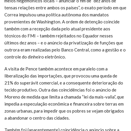
meios hegemônicos locais – anunciar o fim de “dez anos de
tensas relações entre ambos os países”, o exato período em que
Correa impulsou uma política autônoma dos mandatos
provenientes de Washington. A ordem de detenção coincide
também com a recepção dada pelo atual presidente aos
técnicos do FMI – também rejeitados no Equador nesses
últimos dez anos – e o anúncio da privatização de funções que
outrora eram realizadas pelo Banco Central, como a gestão e o
controle do dinheiro eletrônico.
A visita de Pence também acontece em paralelo com a
liberalização das importações, que provocou uma queda de
21% do superávit comercial, e a consequente deterioração do
tecido produtivo. Outra das coincidências foi o anúncio de
Moreno de medida que limita a chamada “lei da mais-valia”, que
impedia a especulação econômica e financeira sobre terras em
zonas urbanas, para impedir que os pobres se vejam obrigados
a abandonar o centro das cidades.
Também foi (aparentemente) coincidência o anúncio sobre a