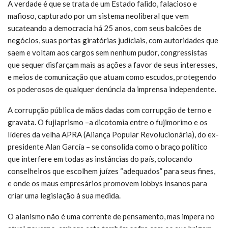
A verdade é que se trata de um Estado falido, falacioso e
mafioso, capturado por um sistema neoliberal que vem
sucateando a democracia há 25 anos, com seus balcões de
negócios, suas portas giratórias judiciais, com autoridades que
saem e voltam aos cargos sem nenhum pudor, congressistas
que sequer disfarçam mais as ações a favor de seus interesses,
e meios de comunicação que atuam como escudos, protegendo
os poderosos de qualquer denúncia da imprensa independente.
A corrupção pública de mãos dadas com corrupção de terno e
gravata. O fujiaprismo –a dicotomia entre o fujimorimo e os
líderes da velha APRA (Aliança Popular Revolucionária), do ex-
presidente Alan García – se consolida como o braço político
que interfere em todas as instâncias do país, colocando
conselheiros que escolhem juízes “adequados” para seus fines,
e onde os maus empresários promovem lobbys insanos para
criar uma legislação à sua medida.
O alanismo não é uma corrente de pensamento, mas impera no