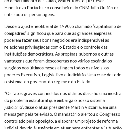
do departamento de Callao, Walter Ríos, o juiz César
Hinostroza Pariachi e o conselheiro do CNM Julio Gutiérrez,
entre outros personagens.
Desde o ajuste neoliberal de 1990, o chamado “capitalismo de
compadres” significou que para que as grandes empresas
poderem fazer seus bons negócios era indispensável as
relaciones privilegiadas com o Estado e o controle das
instituições democráticas. As propinas, subornos e outras
vantagens que foram descobertas nos vários escândalos
surgidos nos últimos meses atingem todos os níveis, os
poderes Executivo, Legislativo e Judiciário. Uma crise de todo
o sistema, do governo, do regime e do Estado.
“Os fatos graves conhecidos nos últimos dias são uma mostra
do problema estrutural que embarga o nosso sistema
judiciário”, disse o atual presidente Martín Vizcarra, em uma
mensagem pela televisão. O mandatário alertou o Congresso,
controlado pela oposição, a elaborar um projeto de reforma
judicial, devido à urgência em atuar para enfrentar a “situação