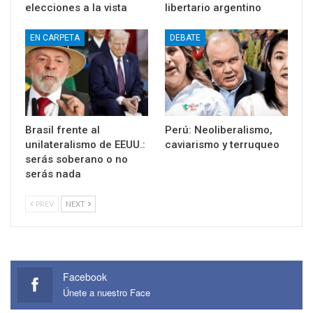
elecciones a la vista
libertario argentino
EN CARPETA
DEBATE
Brasil frente al
Perú: Neoliberalismo,
unilateralismo de EEUU.:
caviarismo y terruqueo
serás soberano o no
serás nada
PREV
NEXT
Facebook
Únete a nuestro Face