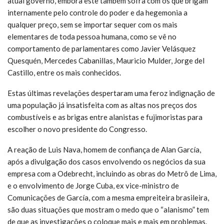
atual governo, embora este também sofra com os que brigam
internamente pelo controle do poder e da hegemonia a
qualquer preço, sem se importar sequer com os mais
elementares de toda pessoa humana, como se vê no
comportamento de parlamentares como Javier Velásquez
Quesquén, Mercedes Cabanillas, Mauricio Mulder, Jorge del
Castillo, entre os mais conhecidos.
Estas últimas revelações despertaram uma feroz indignação de
uma população já insatisfeita com as altas nos preços dos
combustíveis e as brigas entre alanistas e fujimoristas para
escolher o novo presidente do Congresso.
A reação de Luis Nava, homem de confiança de Alan García,
após a divulgação dos casos envolvendo os negócios da sua
empresa com a Odebrecht, incluindo as obras do Metrô de Lima,
e o envolvimento de Jorge Cuba, ex vice-ministro de
Comunicações de García, com a mesma empreiteira brasileira,
são duas situações que mostram o medo que o “alanismo” tem
de que as investigações o coloque mais e mais em problemas.