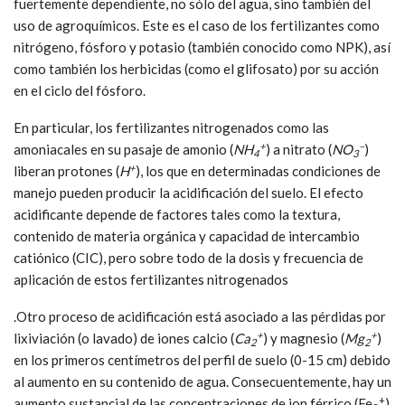
fuertemente dependiente, no sólo del agua, sino también del
uso de agroquímicos. Este es el caso de los fertilizantes como
nitrógeno, fósforo y potasio (también conocido como NPK), así
como también los herbicidas (como el glifosato) por su acción
en el ciclo del fósforo.
En particular, los fertilizantes nitrogenados como las
+
–
amoniacales en su pasaje de amonio (
NH
) a nitrato (
NO
)
4
3
+
liberan protones (
H
), los que en determinadas condiciones de
manejo pueden producir la acidificación del suelo. El efecto
acidificante depende de factores tales como la textura,
contenido de materia orgánica y capacidad de intercambio
catiónico (CIC), pero sobre todo de la dosis y frecuencia de
aplicación de estos fertilizantes nitrogenados
.Otro proceso de acidificación está asociado a las pérdidas por
+
+
lixiviación (o lavado) de iones calcio (
Ca
) y magnesio (
Mg
)
2
2
en los primeros centímetros del perfil de suelo (0-15 cm) debido
al aumento en su contenido de agua. Consecuentemente, hay un
+
aumento sustancial de las concentraciones de ion férrico (Fe
)