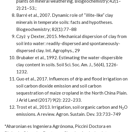
plants on mineral weathering. Biogeochemistry;42(1–
2):21–53.;
Barré et al., 2007. Dynamic role of “illite-like” clay
minerals in temperate soils: facts and hypotheses.
Biogeochemistry; 82(1):77–88
Czyż y Dexter, 2015. Mechanical dispersion of clay from
soil into water: readily-dispersed and spontaneously-
dispersed clay. Int. Agrophys., 29
Brubaker et al., 1992. Estimating the water-dispersible
clay content in soils. Soil Sci. Soc. Am. J., 56(4), 1226-
1232.
Guo et al., 2017. Influences of drip and flood irrigation on
soil carbon dioxide emission and soil carbon
sequestration of maize cropland in the North China Plain.
J Arid Land (2017) 9(2): 222–233.
Trost et al., 2013. Irrigation, soil organic carbon and N
O
2
emissions. A review. Agron. Sustain. Dev. 33:733–749
*Aharonian es Ingeniera Agrónoma, Piccini Doctora en