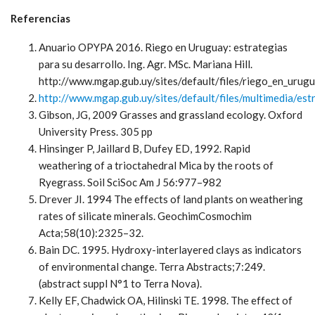
Referencias
Anuario OPYPA 2016. Riego en Uruguay: estrategias
para su desarrollo. Ing. Agr. MSc. Mariana Hill.
http://www.mgap.gub.uy/sites/default/files/riego_en_urug
http://www.mgap.gub.uy/sites/default/files/multimedia/e
Gibson, JG, 2009 Grasses and grassland ecology. Oxford
University Press. 305 pp
Hinsinger P, Jaillard B, Dufey ED, 1992. Rapid
weathering of a trioctahedral Mica by the roots of
Ryegrass. Soil SciSoc Am J 56:977–982
Drever JI. 1994 The effects of land plants on weathering
rates of silicate minerals. GeochimCosmochim
Acta;58(10):2325–32.
Bain DC. 1995. Hydroxy-interlayered clays as indicators
of environmental change. Terra Abstracts;7:249.
(abstract suppl N°1 to Terra Nova).
Kelly EF, Chadwick OA, Hilinski TE. 1998. The effect of