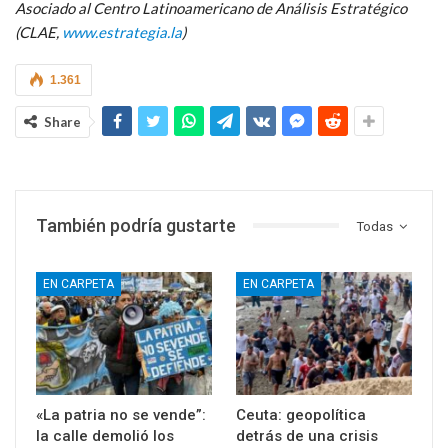
Asociado al Centro Latinoamericano de Análisis Estratégico
(CLAE,
www.estrategia.la
)
1.361
Share
También podría gustarte
Todas
EN CARPETA
EN CARPETA
«La patria no se vende”:
Ceuta: geopolítica
la calle demolió los
detrás de una crisis