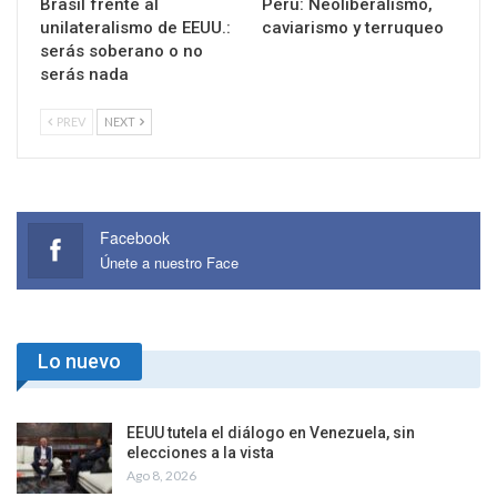
Brasil frente al
Perú: Neoliberalismo,
unilateralismo de EEUU.:
caviarismo y terruqueo
serás soberano o no
serás nada
PREV
NEXT
Facebook
Únete a nuestro Face
Lo nuevo
EEUU tutela el diálogo en Venezuela, sin
elecciones a la vista
Ago 8, 2026