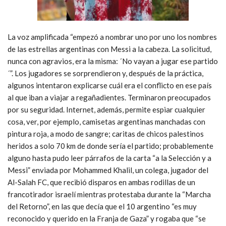
La voz amplificada “empezó a nombrar uno por uno los nombres
de las estrellas argentinas con Messi a la cabeza. La solicitud,
nunca con agravios, era la misma: ´No vayan a jugar ese partido
´”. Los jugadores se sorprendieron y, después de la práctica,
algunos intentaron explicarse cuál era el conflicto en ese país
al que iban a viajar a regañadientes. Terminaron preocupados
por su seguridad. Internet, además, permite espiar cualquier
cosa, ver, por ejemplo, camisetas argentinas manchadas con
pintura roja, a modo de sangre; caritas de chicos palestinos
heridos a solo 70 km de donde sería el partido; probablemente
alguno hasta pudo leer párrafos de la carta “a la Selección y a
Messi” enviada por Mohammed Khalil, un colega, jugador del
Al-Salah FC, que recibió disparos en ambas rodillas de un
francotirador israelí mientras protestaba durante la “Marcha
del Retorno”, en las que decía que el 10 argentino “es muy
reconocido y querido en la Franja de Gaza” y rogaba que “se