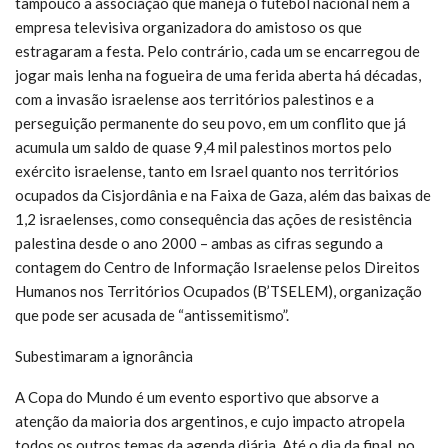
tampouco a associação que maneja o futebol nacional nem a
empresa televisiva organizadora do amistoso os que
estragaram a festa. Pelo contrário, cada um se encarregou de
jogar mais lenha na fogueira de uma ferida aberta há décadas,
com a invasão israelense aos territórios palestinos e a
perseguição permanente do seu povo, em um conflito que já
acumula um saldo de quase 9,4 mil palestinos mortos pelo
exército israelense, tanto em Israel quanto nos territórios
ocupados da Cisjordânia e na Faixa de Gaza, além das baixas de
1,2 israelenses, como consequência das ações de resistência
palestina desde o ano 2000 – ambas as cifras segundo a
contagem do Centro de Informação Israelense pelos Direitos
Humanos nos Territórios Ocupados (B’TSELEM), organização
que pode ser acusada de “antissemitismo”.
Subestimaram a ignorância
A Copa do Mundo é um evento esportivo que absorve a
atenção da maioria dos argentinos, e cujo impacto atropela
todos os outros temas da agenda diária. Até o dia da final, no