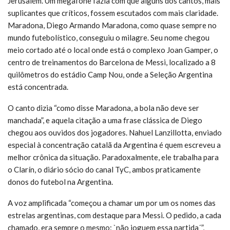
Jerusalém. Um megafone fazia com que alguns dos cantos, mais
suplicantes que críticos, fossem escutados com mais claridade.
Maradona, Diego Armando Maradona, como quase sempre no
mundo futebolístico, conseguiu o milagre. Seu nome chegou
meio cortado até o local onde está o complexo Joan Gamper, o
centro de treinamentos do Barcelona de Messi, localizado a 8
quilômetros do estádio Camp Nou, onde a Seleção Argentina
está concentrada.
O canto dizia “como disse Maradona, a bola não deve ser
manchada”, e aquela citação a uma frase clássica de Diego
chegou aos ouvidos dos jogadores. Nahuel Lanzillotta, enviado
especial à concentração catalã da Argentina é quem escreveu a
melhor crônica da situação. Paradoxalmente, ele trabalha para
o Clarín, o diário sócio do canal TyC, ambos praticamente
donos do futebol na Argentina.
A voz amplificada “começou a chamar um por um os nomes das
estrelas argentinas, com destaque para Messi. O pedido, a cada
chamado, era sempre o mesmo: `não joguem essa partida´”,