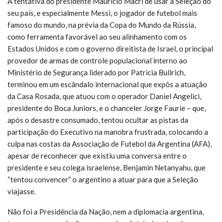
A tentativa do presidente Mauricio Macri de usar a Seleção do
seu país, e especialmente Messi, o jogador de futebol mais
famoso do mundo, na prévia da Copa do Mundo da Rússia,
como ferramenta favorável ao seu alinhamento com os
Estados Unidos e com o governo direitista de Israel, o principal
provedor de armas de controle populacional interno ao
Ministério de Segurança liderado por Patricia Bullrich,
terminou em um escândalo internacional que expôs a atuação
da Casa Rosada, que atuou com o operador Daniel Angelici,
presidente do Boca Juniors, e o chanceler Jorge Faurie – que,
após o desastre consumado, tentou ocultar as pistas da
participação do Executivo na manobra frustrada, colocando a
culpa nas costas da Associação de Futebol da Argentina (AFA),
apesar de reconhecer que existiu uma conversa entre o
presidente e seu colega israelense, Benjamin Netanyahu, que
“tentou convencer” o argentino a atuar para que a Seleção
viajasse.
Não foi a Presidência da Nação, nem a diplomacia argentina,