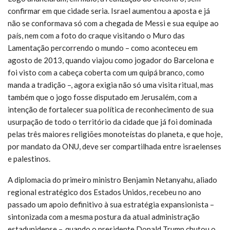
confirmar em que cidade seria. Israel aumentou a aposta e já
não se conformava só com a chegada de Messi e sua equipe ao
país, nem com a foto do craque visitando o Muro das
Lamentação percorrendo o mundo – como aconteceu em
agosto de 2013, quando viajou como jogador do Barcelona e
foi visto com a cabeça coberta com um quipá branco, como
manda a tradição –, agora exigia não só uma visita ritual, mas
também que o jogo fosse disputado em Jerusalém, com a
intenção de fortalecer sua política de reconhecimento de sua
usurpação de todo o território da cidade que já foi dominada
pelas três maiores religiões monoteístas do planeta, e que hoje,
por mandato da ONU, deve ser compartilhada entre israelenses
e palestinos.
A diplomacia do primeiro ministro Benjamin Netanyahu, aliado
regional estratégico dos Estados Unidos, recebeu no ano
passado um apoio definitivo à sua estratégia expansionista –
sintonizada com a mesma postura da atual administração
estadunidense –, quando o presidente Donald Trump chutou o