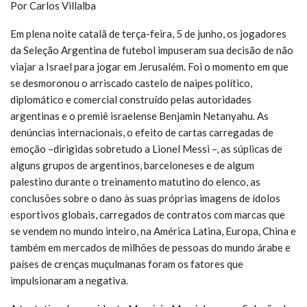
Por Carlos Villalba
Em plena noite catalã de terça-feira, 5 de junho, os jogadores
da Seleção Argentina de futebol impuseram sua decisão de não
viajar a Israel para jogar em Jerusalém. Foi o momento em que
se desmoronou o arriscado castelo de naipes político,
diplomático e comercial construído pelas autoridades
argentinas e o premiê israelense Benjamin Netanyahu. As
denúncias internacionais, o efeito de cartas carregadas de
emoção –dirigidas sobretudo a Lionel Messi –, as súplicas de
alguns grupos de argentinos, barceloneses e de algum
palestino durante o treinamento matutino do elenco, as
conclusões sobre o dano às suas próprias imagens de ídolos
esportivos globais, carregados de contratos com marcas que
se vendem no mundo inteiro, na América Latina, Europa, China e
também em mercados de milhões de pessoas do mundo árabe e
países de crenças muçulmanas foram os fatores que
impulsionaram a negativa.