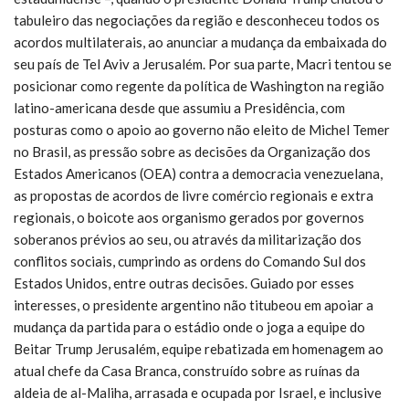
tabuleiro das negociações da região e desconheceu todos os
acordos multilaterais, ao anunciar a mudança da embaixada do
seu país de Tel Aviv a Jerusalém. Por sua parte, Macri tentou se
posicionar como regente da política de Washington na região
latino-americana desde que assumiu a Presidência, com
posturas como o apoio ao governo não eleito de Michel Temer
no Brasil, as pressão sobre as decisões da Organização dos
Estados Americanos (OEA) contra a democracia venezuelana,
as propostas de acordos de livre comércio regionais e extra
regionais, o boicote aos organismo gerados por governos
soberanos prévios ao seu, ou através da militarização dos
conflitos sociais, cumprindo as ordens do Comando Sul dos
Estados Unidos, entre outras decisões. Guiado por esses
interesses, o presidente argentino não titubeou em apoiar a
mudança da partida para o estádio onde o joga a equipe do
Beitar Trump Jerusalém, equipe rebatizada em homenagem ao
atual chefe da Casa Branca, construído sobre as ruínas da
aldeia de al-Maliha, arrasada e ocupada por Israel, e inclusive