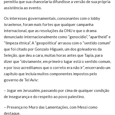
permitiu que sua chancelaria difundisse a versão de sua própria
assistência ao evento.
Os interesses governamentais, consonantes com o lobby
israelense, foram mais fortes que qualquer campanha
internacional, que as resoluções da ONU e que o drama
denunciado internacionalmente como “genocídio”, “apartheid” e
“limpeza étnica”. A “geopolítica” arrasou com o “sentido comum”
que foi citado por Gonzalo Higuaín, um dos goleadores da
Seleção, que deu a cara, muitas horas antes que Tapia, para
dizer que “obviamente, em primeiro lugar está o sentido comum,
e por isso acreditamos que o correto era não ir”, encerrando um
capítulo que incluía muitos componentes impostos pelo
governo de Tel Aviv:
– Jogar em Jerusalém, passando por cima de qualquer condição
de insegurança e do respeito ao povo palestino.
– Presença no Muro das Lamentações, com Messi como
destaque.