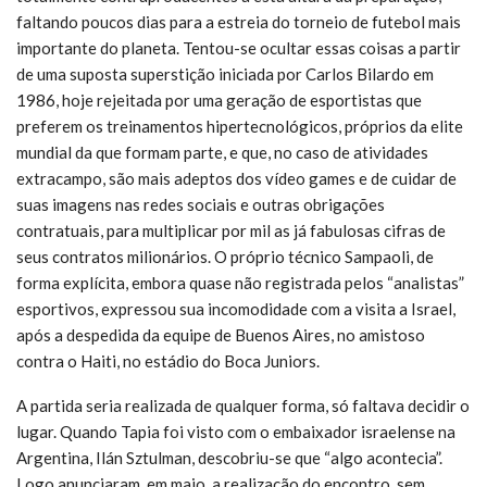
faltando poucos dias para a estreia do torneio de futebol mais
importante do planeta. Tentou-se ocultar essas coisas a partir
de uma suposta superstição iniciada por Carlos Bilardo em
1986, hoje rejeitada por uma geração de esportistas que
preferem os treinamentos hipertecnológicos, próprios da elite
mundial da que formam parte, e que, no caso de atividades
extracampo, são mais adeptos dos vídeo games e de cuidar de
suas imagens nas redes sociais e outras obrigações
contratuais, para multiplicar por mil as já fabulosas cifras de
seus contratos milionários. O próprio técnico Sampaoli, de
forma explícita, embora quase não registrada pelos “analistas”
esportivos, expressou sua incomodidade com a visita a Israel,
após a despedida da equipe de Buenos Aires, no amistoso
contra o Haiti, no estádio do Boca Juniors.
A partida seria realizada de qualquer forma, só faltava decidir o
lugar. Quando Tapia foi visto com o embaixador israelense na
Argentina, Ilán Sztulman, descobriu-se que “algo acontecia”.
Logo anunciaram, em maio, a realização do encontro, sem