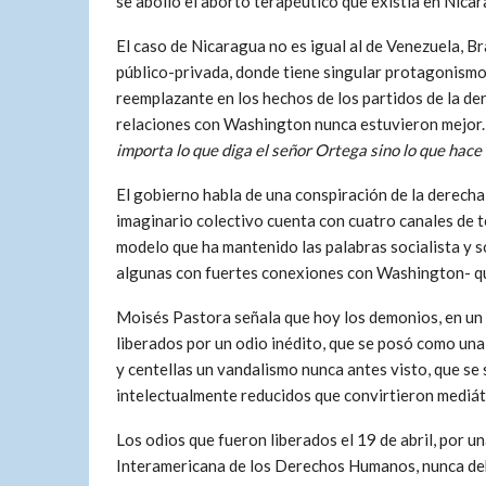
se abolió el aborto terapéutico que existía en Nicar
El caso de Nicaragua no es igual al de Venezuela, Bra
público-privada, donde tiene singular protagonismo
reemplazante en los hechos de los partidos de la dere
relaciones con Washington nunca estuvieron mejor.
importa lo que diga el señor Ortega sino lo que hace 
El gobierno habla de una conspiración de la derecha,
imaginario colectivo cuenta con cuatro canales de te
modelo que ha mantenido las palabras socialista y s
algunas con fuertes conexiones con Washington- que
Moisés Pastora señala que hoy los demonios, en un 
liberados por un odio inédito, que se posó como una
y centellas un vandalismo nunca antes visto, que se 
intelectualmente reducidos que convirtieron mediáti
Los odios que fueron liberados el 19 de abril, por un
Interamericana de los Derechos Humanos, nunca debi