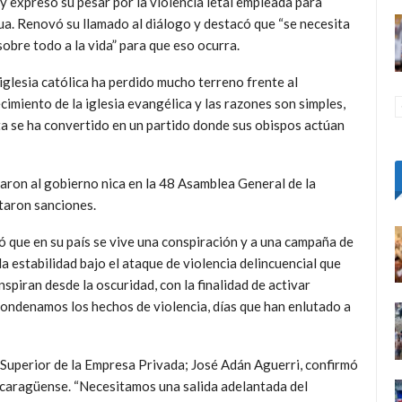
y expresó su pesar por la violencia letal empleada para
gua. Renovó su llamado al diálogo y destacó que “se necesita
sobre todo a la vida” para que eso ocurra.
iglesia católica ha perdido mucho terreno frente al
cimiento de la iglesia evangélica y las razones son simples,
ta se ha convertido en un partido donde sus obispos actúan
aron al gobierno nica en la 48 Asamblea General de la
taron sanciones.
ó que en su país se vive una conspiración y a una campaña de
 estabilidad bajo el ataque de violencia delincuencial que
piran desde la oscuridad, con la finalidad de activar
 condenamos los hechos de violencia, días que han enlutado a
 Superior de la Empresa Privada; José Adán Aguerri, confirmó
 nicaragüense. “Necesitamos una salida adelantada del