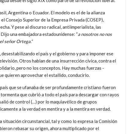
agua desde el siglo XIX como parte de la revolución liberal.
sil, Argentina o Ecuador. El modelo es el de la alianza
 el Consejo Superior de la Empresa Privada (COSEP),
cha. Y pese al discurso radical, antiimperialista, las
 Dijo una embajadora estadounidense: “
a nosotros no nos
el señor Ortega.”
 desestabilizando el país y el gobierno y para imponer ese
levisión. Otros hablan de una insurrección cívica, contra el
olidario, pero no los conceptos. Hay muchas fuerzas -
 quieren aprovechar el estallido, conducirlo.
país que se ufanaba de ser profundamente cristiano fueron
 tormenta que cubrió a todo el país para descargar con rayos
salió de control (…) por lo maquiavélico de grupos
camente a la verdad en mentira y a la mentira en verdad.
a situación circunstancial, tal y como lo expresa la Comisión
eron rebasar su origen, ahora multiplicado por el