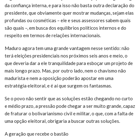
da confiança interna, e para isso não basta outra declaração do
presidente, que obviamente quer mostrar mudanças, sejam elas
profundas ou cosméticas – ele e seus assessores sabem quais
são quais –, em busca dos equilíbrios políticos internos e do
respeito em termos de relações internacionais.
Maduro agora tem uma grande vantagem nesse sentido: não
terá eleições presidenciais nos próximos seis anos e meio, o
que deveria dar a ele tranquilidade para esboçar um projeto de
mais longo prazo. Mas, por outro lado, nem o chavismo não
madurista e nem a oposição poderão apostar em uma
estratégia eleitoral, e é aí que surgem os fantasmas.
Se o povo não sentir que as soluções estão chegando no curto
e médio prazo, a pressão pode chegar a ser muito grande, capaz
de fraturar o bolivarianismo civil e militar, o que, com a falta de
uma opção eleitoral, obrigaria a buscar outras soluções.
A geração que recebe o bastão