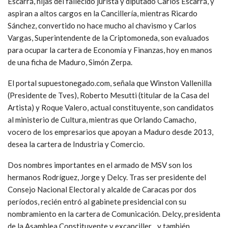
Escarrá, hijas del fallecido jurista y diputado Carlos Escarrá, y
aspiran a altos cargos en la Cancillería, mientras Ricardo
Sánchez, convertido no hace mucho al chavismo y Carlos
Vargas, Superintendente de la Criptomoneda, son evaluados
para ocupar la cartera de Economía y Finanzas, hoy en manos
de una ficha de Maduro, Simón Zerpa.
El portal supuestonegado.com, señala que Winston Vallenilla
(Presidente de Tves), Roberto Mesutti (titular de la Casa del
Artista) y Roque Valero, actual constituyente, son candidatos
al ministerio de Cultura, mientras que Orlando Camacho,
vocero de los empresarios que apoyan a Maduro desde 2013,
desea la cartera de Industria y Comercio.
Dos nombres importantes en el armado de MSV son los
hermanos Rodríguez, Jorge y Delcy. Tras ser presidente del
Consejo Nacional Electoral y alcalde de Caracas por dos
períodos, recién entró al gabinete presidencial con su
nombramiento en la cartera de Comunicación. Delcy, presidenta
de la Asamblea Constituyente y excanciller…y también