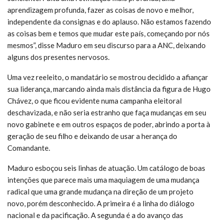
aprendizagem profunda, fazer as coisas de novo e melhor,
independente da consignas e do aplauso. Não estamos fazendo
as coisas bem e temos que mudar este país, começando por nós
mesmos”, disse Maduro em seu discurso para a ANC, deixando
alguns dos presentes nervosos.
Uma vez reeleito, o mandatário se mostrou decidido a afiançar
sua liderança, marcando ainda mais distância da figura de Hugo
Chávez, o que ficou evidente numa campanha eleitoral
deschavizada, e não seria estranho que faça mudanças em seu
novo gabinete e em outros espaços de poder, abrindo a porta à
geração de seu filho e deixando de usar a herança do
Comandante.
Maduro esboçou seis linhas de atuação. Um catálogo de boas
intenções que parece mais uma maquiagem de uma mudança
radical que uma grande mudança na direção de um projeto
novo, porém desconhecido. A primeira é a linha do diálogo
nacional e da pacificação. A segunda é a do avanço das