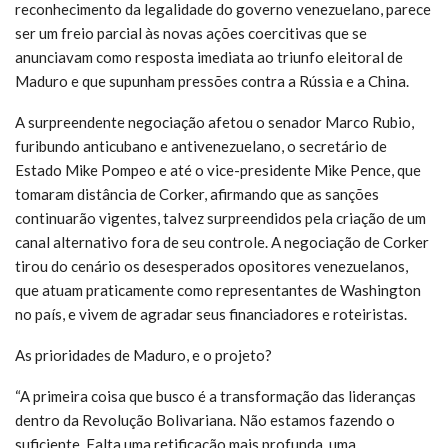
reconhecimento da legalidade do governo venezuelano, parece
ser um freio parcial às novas ações coercitivas que se
anunciavam como resposta imediata ao triunfo eleitoral de
Maduro e que supunham pressões contra a Rússia e a China.
A surpreendente negociação afetou o senador Marco Rubio,
furibundo anticubano e antivenezuelano, o secretário de
Estado Mike Pompeo e até o vice-presidente Mike Pence, que
tomaram distância de Corker, afirmando que as sanções
continuarão vigentes, talvez surpreendidos pela criação de um
canal alternativo fora de seu controle. A negociação de Corker
tirou do cenário os desesperados opositores venezuelanos,
que atuam praticamente como representantes de Washington
no país, e vivem de agradar seus financiadores e roteiristas.
As prioridades de Maduro, e o projeto?
“A primeira coisa que busco é a transformação das lideranças
dentro da Revolução Bolivariana. Não estamos fazendo o
suficiente. Falta uma retificação mais profunda, uma