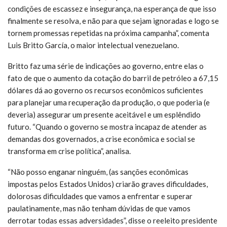
condições de escassez e insegurança, na esperança de que isso
finalmente se resolva, e não para que sejam ignoradas e logo se
tornem promessas repetidas na próxima campanha”, comenta
Luis Britto García, o maior intelectual venezuelano.
Britto faz uma série de indicações ao governo, entre elas o
fato de que o aumento da cotação do barril de petróleo a 67,15
dólares dá ao governo os recursos econômicos suficientes
para planejar uma recuperação da produção, o que poderia (e
deveria) assegurar um presente aceitável e um esplêndido
futuro. “Quando o governo se mostra incapaz de atender as
demandas dos governados, a crise econômica e social se
transforma em crise política”, analisa.
“Não posso enganar ninguém, (as sanções econômicas
impostas pelos Estados Unidos) criarão graves dificuldades,
dolorosas dificuldades que vamos a enfrentar e superar
paulatinamente, mas não tenham dúvidas de que vamos
derrotar todas essas adversidades”, disse o reeleito presidente