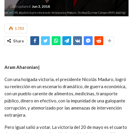
Last updated
Jun 3, 2018
ectoral, el CNE adjudicó la presidencia de Venezuela a Maduro. (Xinhua/Zurimar Campos/AVN) (da)(rtg)
1.703
Share
Aram Aharonian|
Con una holgada victoria, el presidente Nicolás Maduro, logró
su reelección en un escenario dramático, de guerra económica,
con un pueblo carente de alimentos, medicinas, transporte
público, dinero en efectivo, con la impunidad de una galopante
corrupción, y atemorizado por las amenazas de intervención
extranjera.
Pero igual salió a votar. La victoria del 20 de mayo es el cuarto