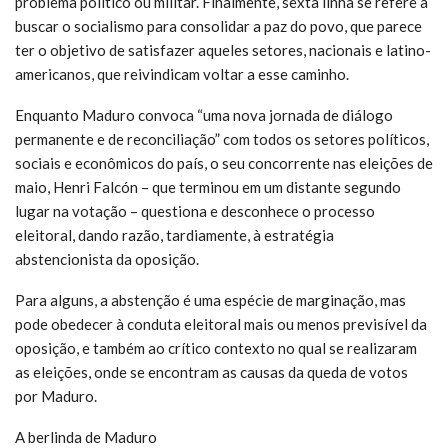
problema político ou militar. Finalmente, sexta linha se refere a
buscar o socialismo para consolidar a paz do povo, que parece
ter o objetivo de satisfazer aqueles setores, nacionais e latino-
americanos, que reivindicam voltar a esse caminho.
Enquanto Maduro convoca “uma nova jornada de diálogo
permanente e de reconciliação” com todos os setores políticos,
sociais e econômicos do país, o seu concorrente nas eleições de
maio, Henri Falcón – que terminou em um distante segundo
lugar na votação – questiona e desconhece o processo
eleitoral, dando razão, tardiamente, à estratégia
abstencionista da oposição.
Para alguns, a abstenção é uma espécie de marginação, mas
pode obedecer à conduta eleitoral mais ou menos previsível da
oposição, e também ao crítico contexto no qual se realizaram
as eleições, onde se encontram as causas da queda de votos
por Maduro.
A berlinda de Maduro