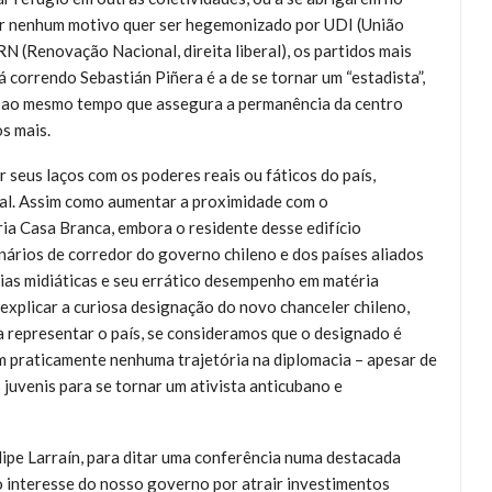
or nenhum motivo quer ser hegemonizado por UDI (União
N (Renovação Nacional, direita liberal), os partidos mais
á correndo Sebastián Piñera é a de se tornar um “estadista”,
o, ao mesmo tempo que assegura a permanência da centro
s mais.
 seus laços com os poderes reais ou fáticos do país,
ial. Assim como aumentar a proximidade com o
a Casa Branca, embora o residente desse edifício
nários de corredor do governo chileno e dos países aliados
ias midiáticas e seu errático desempenho em matéria
 explicar a curiosa designação do novo chanceler chileno,
a representar o país, se consideramos que o designado é
 praticamente nenhuma trajetória na diplomacia – apesar de
juvenis para se tornar um ativista anticubano e
ipe Larraín, para ditar uma conferência numa destacada
to interesse do nosso governo por atrair investimentos