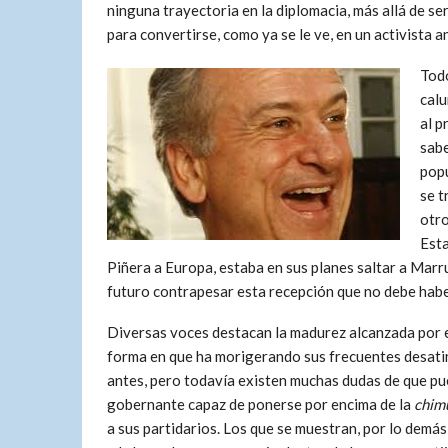
ninguna trayectoria en la diplomacia, más allá de se
para convertirse, como ya se le ve, en un activista
Todo
calu
al p
sabe
popu
se t
otro
Esta
Piñera a Europa, estaba en sus planes saltar a Marru
futuro contrapesar esta recepción que no debe haber
Diversas voces destacan la madurez alcanzada por 
forma en que ha morigerando sus frecuentes desatin
antes, pero todavía existen muchas dudas de que pu
gobernante capaz de ponerse por encima de la
chim
a sus partidarios. Los que se muestran, por lo dem