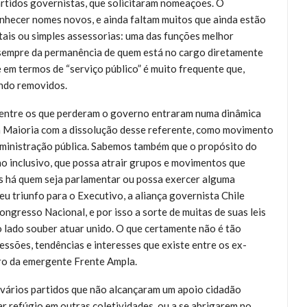
artidos governistas, que solicitaram nomeações. O
onhecer nomes novos, e ainda faltam muitos que ainda estão
ais ou simples assessorias: uma das funções melhor
 sempre da permanência de quem está no cargo diretamente
e em termos de “serviço público” é muito frequente que,
ndo removidos.
 entre os que perderam o governo entraram numa dinâmica
va Maioria com a dissolução desse referente, como movimento
ministração pública. Sabemos também que o propósito do
o inclusivo, que possa atrair grupos e movimentos que
les há quem seja parlamentar ou possa exercer alguma
eu triunfo para o Executivo, a aliança governista Chile
ngresso Nacional, e por isso a sorte de muitas de suas leis
 lado souber atuar unido. O que certamente não é tão
ssões, tendências e interesses que existe entre os ex-
ro da emergente Frente Ampla.
e vários partidos que não alcançaram um apoio cidadão
ar refúgio em outras coletividades, ou a se abrigarem no