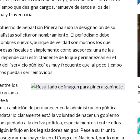
 tiempo que designa cargos, remueve de éstos a los del
ia y trayectoria.
obierno de Sebastián Piñera ha sido la designación de su
cialistas solicitaron nombramiento. El periodismo debe
nombres nuevos, aunque de verdad son muchos los que
presas fiscales o simplemente como asesores: una de las
 depende casi estrictamente de lo que permanezcan en el
 del “servicio público” es muy frecuente que al poco tiempo
tros puedan ser removidos.
¿
entre los
a
trarían a
ueva
A
n su ambición de permanecer en la administración pública.
datario claramente está la voluntad de hacer un gobierno
n quedado a la deriva política, especialmente si entre ellos
ún influjo en los legisladores amigos. Pese a su triunfo,
de asegurar una mayoría en el Congreso Nacional, por lo que la