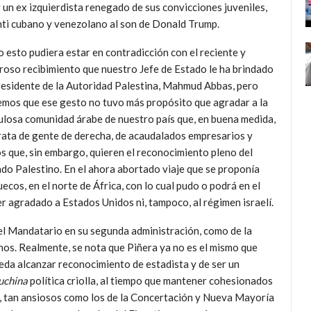
r un ex izquierdista renegado de sus convicciones juveniles,
 anti cubano y venezolano al son de Donald Trump.
 esto pudiera estar en contradicción con el reciente y
roso recibimiento que nuestro Jefe de Estado le ha brindado
residente de la Autoridad Palestina, Mahmud Abbas, pero
mos que ese gesto no tuvo más propósito que agradar a la
losa comunidad árabe de nuestro país que, en buena medida,
rata de gente de derecha, de acaudalados empresarios y
s que, sin embargo, quieren el reconocimiento pleno del
do Palestino. En el ahora abortado viaje que se proponía
ecos, en el norte de África, con lo cual pudo o podrá en el
 agradado a Estados Unidos ni, tampoco, al régimen israelí.
el Mandatario en su segunda administración, como de la
os. Realmente, se nota que Piñera ya no es el mismo que
eda alcanzar reconocimiento de estadista y de ser un
uchina
política criolla, al tiempo que mantener cohesionados
ás, tan ansiosos como los de la Concertación y Nueva Mayoría