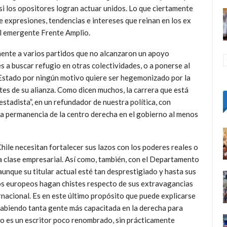
si los opositores logran actuar unidos. Lo que ciertamente
e expresiones, tendencias e intereses que reinan en los ex
el emergente Frente Amplio.
mente a varios partidos que no alcanzaron un apoyo
s a buscar refugio en otras colectividades, o a ponerse al
e Estado por ningún motivo quiere ser hegemonizado por la
es de su alianza. Como dicen muchos, la carrera que está
estadista”, en un refundador de nuestra política, con
la permanencia de la centro derecha en el gobierno al menos
hile necesitan fortalecer sus lazos con los poderes reales o
 la clase empresarial. Así como, también, con el Departamento
unque su titular actual esté tan desprestigiado y hasta sus
dos europeos hagan chistes respecto de sus extravagancias
nacional. Es en este último propósito que puede explicarse
 habiendo tanta gente más capacitada en la derecha para
do es un escritor poco renombrado, sin prácticamente