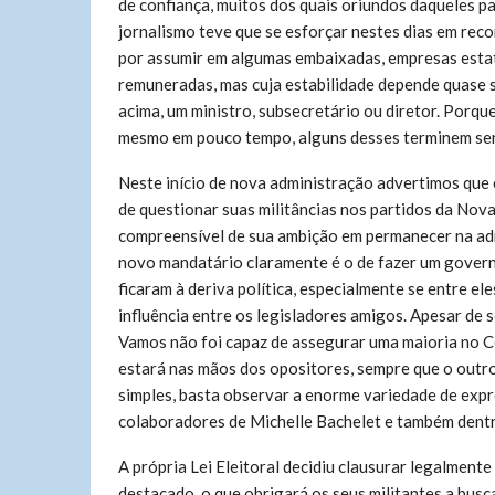
de confiança, muitos dos quais oriundos daqueles p
jornalismo teve que se esforçar nestes dias em rec
por assumir em algumas embaixadas, empresas estat
remuneradas, mas cuja estabilidade depende quase
acima, um ministro, subsecretário ou diretor. Porqu
mesmo em pouco tempo, alguns desses terminem se
Neste início de nova administração advertimos que
de questionar suas militâncias nos partidos da No
compreensível de sua ambição em permanecer na ad
novo mandatário claramente é o de fazer um govern
ficaram à deriva política, especialmente se entre e
influência entre os legisladores amigos. Apesar de s
Vamos não foi capaz de assegurar uma maioria no Co
estará nas mãos dos opositores, sempre que o outro
simples, basta observar a enorme variedade de expre
colaboradores de Michelle Bachelet e também dent
A própria Lei Eleitoral decidiu clausurar legalment
destacado, o que obrigará os seus militantes a busc