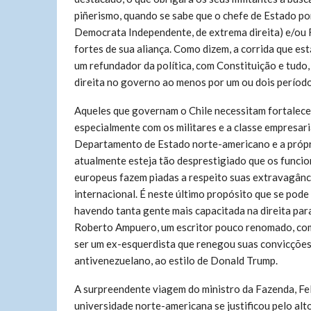
piñerismo, quando se sabe que o chefe de Estado p
Democrata Independente, de extrema direita) e/ou R
fortes de sua aliança. Como dizem, a corrida que est
um refundador da política, com Constituição e tud
direita no governo ao menos por um ou dois período
Aqueles que governam o Chile necessitam fortalecer
especialmente com os militares e a classe empresar
Departamento de Estado norte-americano e a própri
atualmente esteja tão desprestigiado que os funcio
europeus fazem piadas a respeito suas extravagânc
internacional. É neste último propósito que se pode
havendo tanta gente mais capacitada na direita par
Roberto Ampuero, um escritor pouco renomado, com
ser um ex-esquerdista que renegou suas convicções 
antivenezuelano, ao estilo de Donald Trump.
A surpreendente viagem do ministro da Fazenda, Fel
universidade norte-americana se justificou pelo al