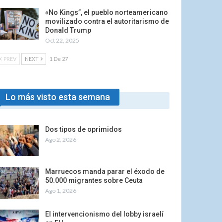
«No Kings”, el pueblo norteamericano
movilizado contra el autoritarismo de
Donald Trump
Oct 22, 2025
PREV
NEXT
1 De 27
Lo más visto esta semana
Dos tipos de oprimidos
Ago 2, 2026
Marruecos manda parar el éxodo de
50.000 migrantes sobre Ceuta
Ago 1, 2026
El intervencionismo del lobby israelí