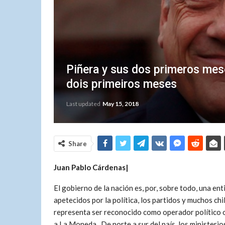
Piñera y sus dos primeros mese
dois primeiros meses
Last updated
May 15, 2018
Share
Juan Pablo Cárdenas|
El gobierno de la nación es, por, sobre todo, una en
apetecidos por la política, los partidos y muchos c
representa ser reconocido como operador político o 
a La Moneda. De norte a sur del país, los ministerio