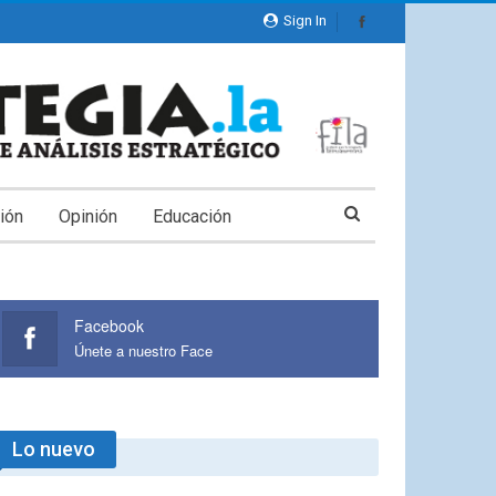
Sign In
ión
Opinión
Educación
Facebook
Únete a nuestro Face
Lo nuevo