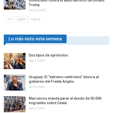
movilizado contra el autoritarismo de Donald
Trump
Oct 22, 2025
PREV
NEXT
1 De 27
Lo más visto esta semana
Dos tipos de oprimidos
Ago 2, 2026
Uruguay: El “extremo centrismo” devora al
gobierno del Frente Amplio
Jul 31, 2026
Marruecos manda parar el éxodo de 50.000
migrantes sobre Ceuta
Ago 1, 2026