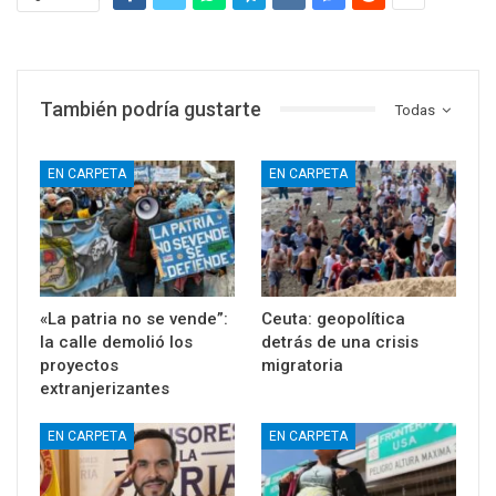
También podría gustarte
Todas
EN CARPETA
EN CARPETA
«La patria no se vende”:
Ceuta: geopolítica
la calle demolió los
detrás de una crisis
proyectos
migratoria
extranjerizantes
EN CARPETA
EN CARPETA