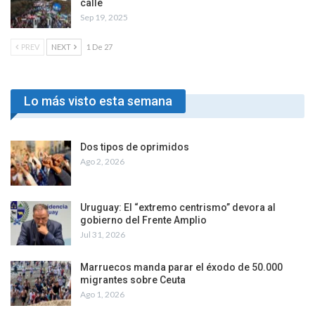
calle
Sep 19, 2025
PREV
NEXT
1 De 27
Lo más visto esta semana
Dos tipos de oprimidos
Ago 2, 2026
Uruguay: El “extremo centrismo” devora al
gobierno del Frente Amplio
Jul 31, 2026
Marruecos manda parar el éxodo de 50.000
migrantes sobre Ceuta
Ago 1, 2026