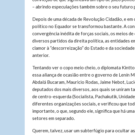
– abrindo especulações também sobre o seu futuro p
Depois de uma década de Revolução Cidadão, e em 
político no Equador se transformou bastante. A co
convergência inédita de forças sociais, os meios de 
diversos partidos da direita política, as entidades 
clamor à “descorreização” do Estado e da sociedade
anterior.
Tentando ver o copo meio cheio, o diplomata Kintto 
essa aliança de ocasião entre o governo de Lenín Mo
Abdalá Bucaram, Mauricio Rodas, Jaime Nebot, Lucio
deputados dos mais diversos, aos quais se uniram 
de centro-esquerda (Socialista, Pachakutik, Unidad
diferentes organizações sociais, e verificou que t
importante, o que, segundo ele, significa que há um
setores em separado.
Querem, talvez, usar um subterfúgio para ocultar a