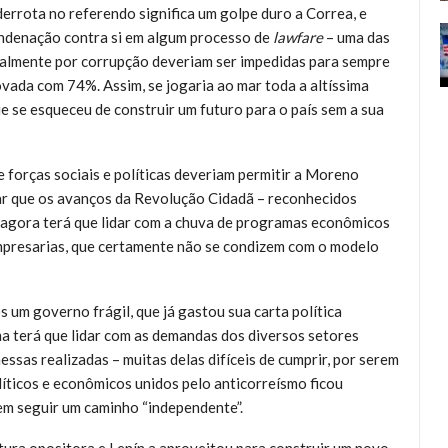
errota no referendo significa um golpe duro a Correa, e
condenação contra si em algum processo de
lawfare
– uma das
ialmente por corrupção deveriam ser impedidas para sempre
rovada com 74%. Assim, se jogaria ao mar toda a altíssima
e se esqueceu de construir um futuro para o país sem a sua
 forças sociais e políticas deveriam permitir a Moreno
ar que os avanços da Revolução Cidadã – reconhecidos
 agora terá que lidar com a chuva de programas econômicos
mpresarias, que certamente não se condizem com o modelo
 um governo frágil, que já gastou sua carta política
ima terá que lidar com as demandas dos diversos setores
essas realizadas – muitas delas difíceis de cumprir, por serem
líticos e econômicos unidos pelo anticorreísmo ficou
em seguir um caminho “independente”.