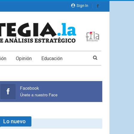
Sign In
ión
Opinión
Educación
Facebook
Únete a nuestro Face
Lo nuevo