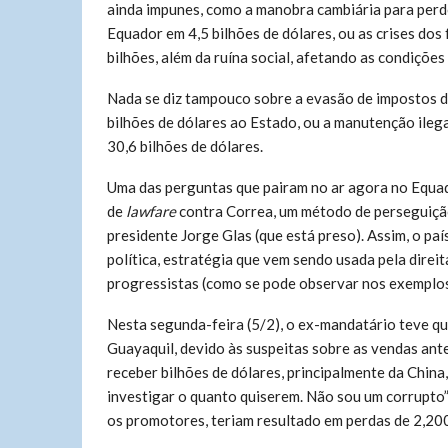
ainda impunes, como a manobra cambiária para perdo
Equador em 4,5 bilhões de dólares, ou as crises dos
bilhões, além da ruína social, afetando as condiçõe
Nada se diz tampouco sobre a evasão de impostos 
bilhões de dólares ao Estado, ou a manutenção ilega
30,6 bilhões de dólares.
Uma das perguntas que pairam no ar agora no Equad
de
lawfare
contra Correa, um método de perseguição 
presidente Jorge Glas (que está preso). Assim, o paí
política, estratégia que vem sendo usada pela dire
progressistas (como se pode observar nos exemplos 
Nesta segunda-feira (5/2), o ex-mandatário teve qu
Guayaquil, devido às suspeitas sobre as vendas ant
receber bilhões de dólares, principalmente da China
investigar o quanto quiserem. Não sou um corrupto
os promotores, teriam resultado em perdas de 2,200