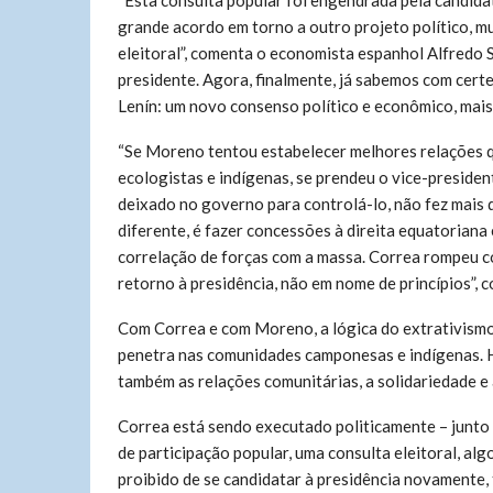
“Esta consulta popular foi engendrada pela candida
grande acordo em torno a outro projeto político, 
eleitoral”, comenta o economista espanhol Alfredo 
presidente. Agora, finalmente, já sabemos com certe
Lenín: um novo consenso político e econômico, mais
“Se Moreno tentou estabelecer melhores relações q
ecologistas e indígenas, se prendeu o vice-preside
deixado no governo para controlá-lo, não fez mais 
diferente, é fazer concessões à direita equatoriana
correlação de forças com a massa. Correa rompeu co
retorno à presidência, não em nome de princípios”, 
Com Correa e com Moreno, a lógica do extrativismo
penetra nas comunidades camponesas e indígenas. H
também as relações comunitárias, a solidariedade e 
Correa está sendo executado politicamente – junto
de participação popular, uma consulta eleitoral, al
proibido de se candidatar à presidência novamente, t