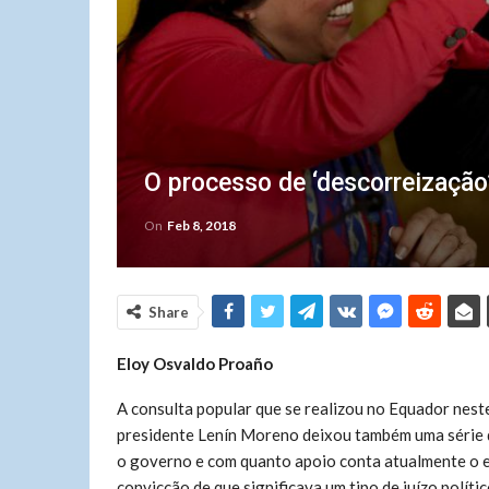
O processo de ‘descorreização
On
Feb 8, 2018
Share
Eloy Osvaldo Proaño
A consulta popular que se realizou no Equador nest
presidente Lenín Moreno deixou também uma série de
o governo e com quanto apoio conta atualmente o e
convicção de que significava um tipo de juízo políti