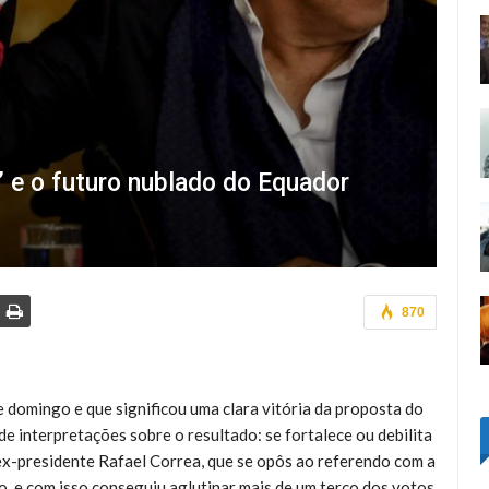
’ e o futuro nublado do Equador
870
e domingo e que significou uma clara vitória da proposta do
 interpretações sobre o resultado: se fortalece ou debilita
x-presidente Rafael Correa, que se opôs ao referendo com a
co, e com isso conseguiu aglutinar mais de um terço dos votos