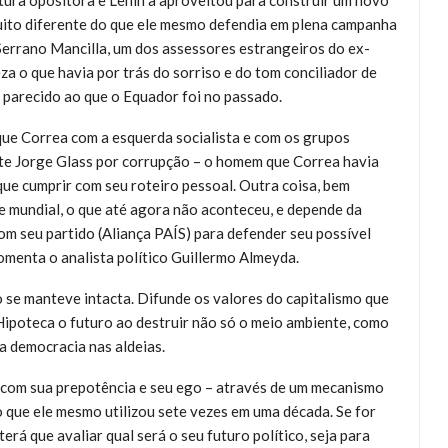
tura opositora e Lenín a aproveitou para construir um novo
muito diferente do que ele mesmo defendia em plena campanha
Serrano Mancilla, um dos assessores estrangeiros do ex-
za o que havia por trás do sorriso e do tom conciliador de
 parecido ao que o Equador foi no passado.
ue Correa com a esquerda socialista e com os grupos
nte Jorge Glass por corrupção – o homem que Correa havia
que cumprir com seu roteiro pessoal. Outra coisa, bem
 e mundial, o que até agora não aconteceu, e depende da
m seu partido (Aliança PAÍS) para defender seu possível
comenta o analista político Guillermo Almeyda.
 se manteve intacta. Difunde os valores do capitalismo que
ipoteca o futuro ao destruir não só o meio ambiente, como
a democracia nas aldeias.
 com sua prepotência e seu ego – através de um mecanismo
go que ele mesmo utilizou sete vezes em uma década. Se for
erá que avaliar qual será o seu futuro político, seja para