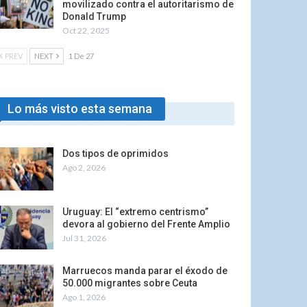
movilizado contra el autoritarismo de
Donald Trump
Oct 22, 2025
PREV
NEXT
1 De 27
Lo más visto esta semana
Dos tipos de oprimidos
Ago 2, 2026
Uruguay: El “extremo centrismo”
devora al gobierno del Frente Amplio
Jul 31, 2026
Marruecos manda parar el éxodo de
50.000 migrantes sobre Ceuta
Ago 1, 2026