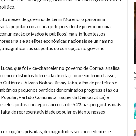
olítico.
oito meses de governo de Lenín Moreno, o panorama
nsulta popular convocada pelo presidente provocou uma
comunicação privados (e públicos) mais influentes, os
empresariais e as elites econômicas nacionais se uniram no
, a magnificam as suspeitas de corrupção no governo
Lucas, que foi vice-chanceler no governo de Correa, analisa
¿
reno e distintos líderes da direita, como Guillermo Lasso,
a
 Gutiérrez, Álvaro Noboa, Jimmy Jaira, além de prefeitos e
A
também os pequenos partidos denominados progressistas ou
e Popular, Partido Comunista, Esquerda Democrática) e
odos eles juntos conseguiram cerca de 64% nas perguntas mais
a falta de representatividade popular evidente nesses
s corrupções privadas, de magnitudes sem precedentes e