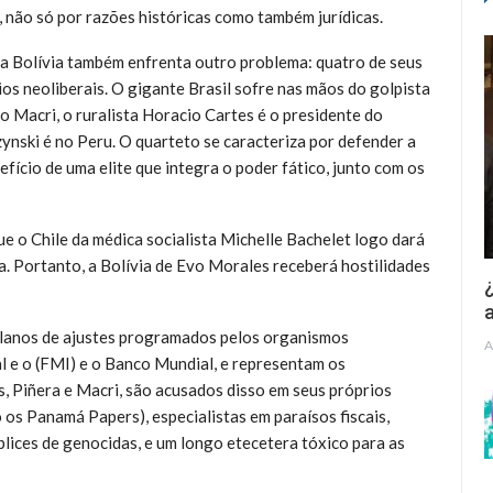
 não só por razões históricas como também jurídicas.
 a Bolívia também enfrenta outro problema: quatro de seus
os neoliberais. O gigante Brasil sofre nas mãos do golpista
 Macri, o ruralista Horacio Cartes é o presidente do
nski é no Peru. O quarteto se caracteriza por defender a
fício de uma elite que integra o poder fático, junto com os
que o Chile da médica socialista Michelle Bachelet logo dará
. Portanto, a Bolívia de Evo Morales receberá hostilidades
¿
a
 planos de ajustes programados pelos organismos
A
l e o (FMI) e o Banco Mundial, e representam os
s, Piñera e Macri, são acusados disso em seus próprios
os Panamá Papers), especialistas em paraísos fiscais,
plices de genocidas, e um longo etecetera tóxico para as