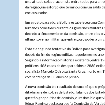
uma atitude colaboracionista entre todos para aniqu
da região, um esforço que terminou com um saldo de
enclausurados.
Em agosto passado, a Bolívia estabeleceu uma Comis
humanos cometidos durante os governos militares 
decreto a cinco membros da comissão, entre eles o 
último governo militar, que entregou o poder a um 
Esta é a segunda tentativa da Bolívia para averigua
depois do fim do regime militar, naquele mesmo ano 
Segundo a informação histórica existente, entre 
políticos, 486 casos de desaparecidos e 2868 exilad
socialista Marcelo Quiroga Santa Cruz, morto em 1
com sentença de 30 anos de prisão.
A nova comissão é o resultado de uma lei que o pr
ditaduras e de golpes de Estado, falamos dos Esta
questão geopolítica de domínio, e um domínio que vi
Edgar Ramírez destacou que “a Comissão da Verdade