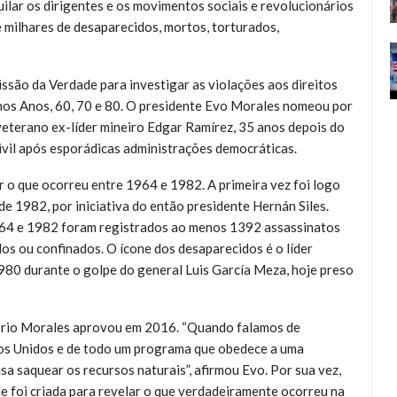
ilar os dirigentes e os movimentos sociais e revolucionários
 milhares de desaparecidos, mortos, torturados,
são da Verdade para investigar as violações aos direitos
nos Anos, 60, 70 e 80. O presidente Evo Morales nomeou por
veterano ex-líder mineiro Edgar Ramírez, 35 anos depois do
civil após esporádicas administrações democráticas.
r o que ocorreu entre 1964 e 1982. A primeira vez foi logo
de 1982, por iniciativa do então presidente Hernán Siles.
1964 e 1982 foram registrados ao menos 1392 assassinatos
os ou confinados. O ícone dos desaparecidos é o líder
980 durante o golpe do general Luis García Meza, hoje preso
óprio Morales aprovou em 2016. “Quando falamos de
dos Unidos e de todo um programa que obedece a uma
sa saquear os recursos naturais”, afirmou Evo. Por sua vez,
 foi criada para revelar o que verdadeiramente ocorreu na