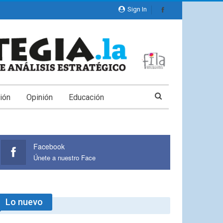
Sign In
ión
Opinión
Educación
Facebook
Únete a nuestro Face
Lo nuevo