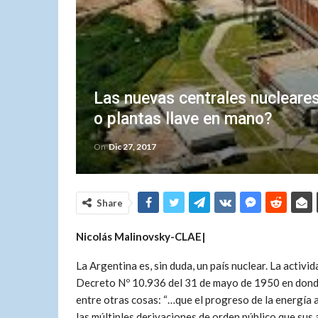
Las nuevas centrales nucleare
o plantas llave en mano?
On
Dic 27, 2017
Share
Nicolás Malinovsky-CLAE|
La Argentina es, sin duda, un país nuclear. La activi
Decreto Nº 10.936 del 31 de mayo de 1950 en donde
entre otras cosas: “…que el progreso de la energía 
las múltiples derivaciones de orden público que sus