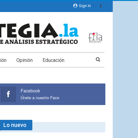
Sign In
ión
Opinión
Educación
Facebook
Únete a nuestro Face
Lo nuevo