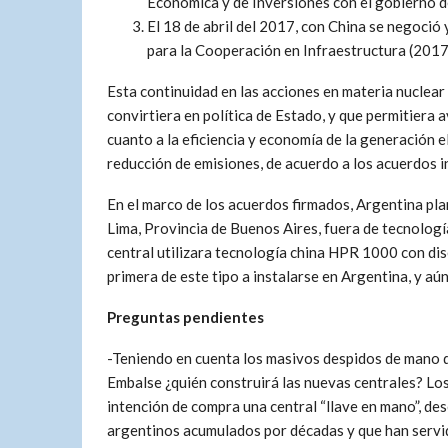
Económica y de Inversiones con el gobierno d
El 18 de abril del 2017, con China se negoci
para la Cooperación en Infraestructura (2017
Esta continuidad en las acciones en materia nuclear
convirtiera en política de Estado, y que permitiera
cuanto a la eficiencia y economía de la generación 
reducción de emisiones, de acuerdo a los acuerdos i
En el marco de los acuerdos firmados, Argentina plan
Lima, Provincia de Buenos Aires, fuera de tecnología
central utilizara tecnología china HPR 1000 con dis
primera de este tipo a instalarse en Argentina, y aú
Preguntas pendientes
-Teniendo en cuenta los masivos despidos de mano d
Embalse ¿quién construirá las nuevas centrales? Los
intención de compra una central “llave en mano”, d
argentinos acumulados por décadas y que han servido