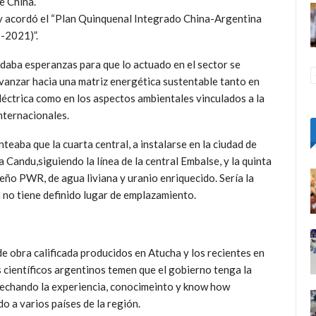
e China.
ó y acordó el “Plan Quinquenal Integrado China-Argentina
-2021)”.
 daba esperanzas para que lo actuado en el sector se
 avanzar hacia una matriz energética sustentable tanto en
eléctrica como en los aspectos ambientales vinculados a la
nternacionales.
teaba que la cuarta central, a instalarse en la ciudad de
 Candu,siguiendo la línea de la central Embalse, y la quinta
eño PWR, de agua liviana y uranio enriquecido. Sería la
n no tiene definido lugar de emplazamiento.
e obra calificada producidos en Atucha y los recientes en
 científicos argentinos temen que el gobierno tenga la
esechando la experiencia, conocimeinto y know how
 a varios países de la región.