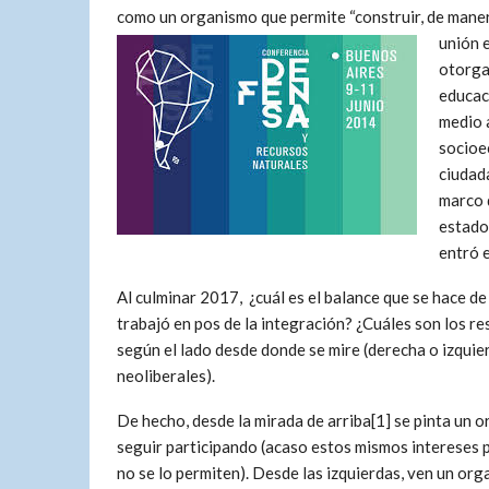
como un organismo que permite “construir, de maner
unión e
otorgan
educaci
medio a
socioec
ciudada
marco 
estado
entró 
Al culminar 2017, ­ ¿cuál es el balance que se hace 
trabajó en pos de la integración? ¿Cuáles son los r
según el lado desde donde se mire (derecha o izquie
neoliberales).
De hecho, desde la mirada de arriba[1] se pinta un or
seguir participando (acaso estos mismos intereses pro
no se lo permiten). Desde las izquierdas, ven un o