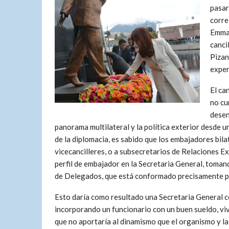
pasar
corre
Emma 
canci
Pizan
exper
El ca
no cu
desen
panorama multilateral y la política exterior desde un
de la diplomacia, es sabido que los embajadores bila
vicecancilleres, o a subsecretarios de Relaciones Ext
perfil de embajador en la Secretaria General, toman
de Delegados, que está conformado precisamente por
Esto daría como resultado una Secretaria General co
incorporando un funcionario con un buen sueldo, vi
que no aportaría al dinamismo que el organismo y l