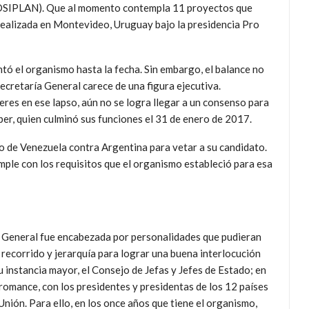
(COSIPLAN). Que al momento contempla 11 proyectos que
realizada en Montevideo, Uruguay bajo la presidencia Pro
ntó el organismo hasta la fecha. Sin embargo, el balance no
ecretaría General carece de una figura ejecutiva.
eres en ese lapso, aún no se logra llegar a un consenso para
per, quien culminó sus funciones el 31 de enero de 2017.
 de Venezuela contra Argentina para vetar a su candidato.
mple con los requisitos que el organismo estableció para esa
a General fue encabezada por personalidades que pudieran
 recorrido y
jerarquía para lograr una buena interlocución
u instancia mayor, el Consejo de Jefas y Jefes de Estado; en
romance, con los presidentes y presidentas de los 12 países
 Unión. Para ello, en los once años que tiene el organismo,