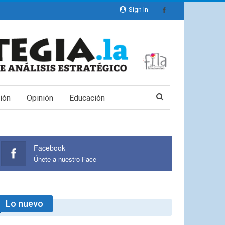
Sign In
ión
Opinión
Educación
Facebook
Únete a nuestro Face
Lo nuevo