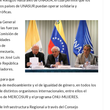
e Riesgos Naturales de UNASUR, el cual permite que los
los países de UNASUR puedan operar solidaria y
róficas.
ía General
 las fuerzas
 Comisión de
lidades
n de
enezuela,
tes José Luis
e República
iadores.
 para que
a de medioambiente y el de igualdad de género, en todos los
de distintos organismos internacionales, entre ellos el
manos de MERCOSUR y el programa ONU-MUJERES.
de Infraestructura Regional a través del Consejo