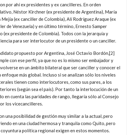
on por ahí ex presidentes y ex cancilleres. En orden
lativo, Néstor Kirchner (ex presidente de Argentina), María
Mejía (ex canciller de Colombia), Alí Rodríguez Araque (ex
ller de Venezuela) y en último término, Ernesto Samper
o (ex presidente de Colombia). Todos con la jerarquía y
iencia para ser interlocutor de un presidente o un canciller.
ndidato propuesto por Argentina, José Octavio Bordón,[2]
mple con ese perfil, ya que no es lo mismo ser embajador y
volverse en un ámbito bilateral que ser canciller y conocer el
 enfoque más global. Incluso si se analizan sólo los niveles
terales tienen como interlocutores, como sus pares, a los
eriores (según sea el país). Por tanto la interlocución de un
do en cuenta las paridades de rango, llegaría sólo al Consejo
 los vicecancilleres.
n una posibilidad de gestión muy similar a la actual, pero
viendo en una ciudad hermosa y tranquila como Quito, pero
a coyuntura política regional exigen en estos momentos.