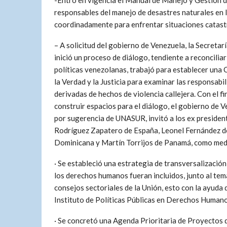
-Entró en vigencia el Manual de Manejo y Gestión d
responsables del manejo de desastres naturales en 
coordinadamente para enfrentar situaciones catast
– A solicitud del gobierno de Venezuela, la Secretar
inició un proceso de diálogo, tendiente a reconciliar
políticas venezolanas, trabajó para establecer una
la Verdad y la Justicia para examinar las responsabi
derivadas de hechos de violencia callejera. Con el fi
construir espacios para el diálogo, el gobierno de V
por sugerencia de UNASUR, invitó a los ex presiden
Rodríguez Zapatero de España, Leonel Fernández d
Dominicana y Martín Torrijos de Panamá, como med
· Se estableció una estrategia de transversalización
los derechos humanos fueran incluidos, junto al tem
consejos sectoriales de la Unión, esto con la ayuda 
Instituto de Políticas Públicas en Derechos Hu
· Se concretó una Agenda Prioritaria de Proyectos 