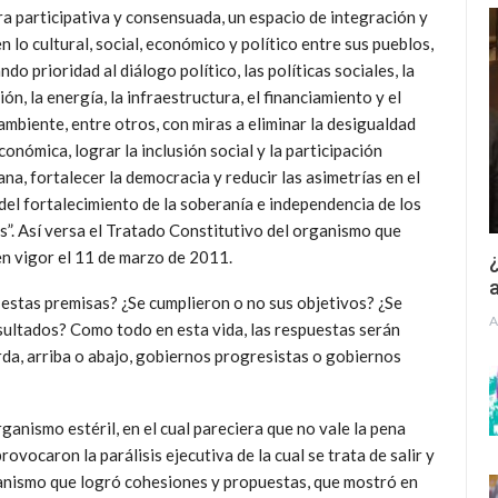
a participativa y consensuada, un espacio de integración y
n lo cultural, social, económico y político
entre sus pueblos,
do prioridad al diálogo político, las políticas sociales, la
ón, la energía, la infraestructura, el financiamiento y el
mbiente, entre otros, con miras a eliminar la desigualdad
onómica, lograr la inclusión social y la participación
na, fortalecer la democracia y reducir las asimetrías en el
del fortalecimiento de la soberanía e independencia de los
s”. Así versa el Tratado Constitutivo del organismo que
en vigor el 11 de marzo de 2011.
¿
a
de estas premisas? ¿Se cumplieron o no sus objetivos? ¿Se
A
esultados? Como todo en esta vida, las respuestas serán
rda, arriba o abajo, gobiernos progresistas o gobiernos
ganismo estéril, en el cual pareciera que no vale la pena
vocaron la parálisis ejecutiva de la cual se trata de salir y
rganismo que logró cohesiones y propuestas, que mostró en