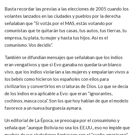
Basta recordar las previas a las elecciones de 2005 cuando los
volantes lanzados en las ciudades y pueblos por la derecha
señalaban que “Si votás por el MAS, estás votando por
comunistas que te quitarán tus casas, tus autos, tus tierras, tu
empresa, tu plata, tu mujer y hasta tus hijos. Así es el
comunismo. Vos decidís”.
También se difundían mensajes que señalaban que los indios
eran vengativos y que si Evo ganaba no quedaría un blanco
vivo, que los indios violarían a las mujeres y empalarían vivos a
los bebés como hicieron los españoles con ellos para
civilizarlos y convertirlos en criaturas de Dios. Lo que se decía
de los indios era aplicable a Evo: que eran “ignorantes,
cochinos, masca coca”. Son los que hoy hablan de que el modelo
favorece a un nueva burguesía aymara.
Un editorial de La Época, se preocupa por el consumismo y
señala que “aunque Bolivia no sea los EE.UU., eso no impide que
muchos de sus ciudadanos fantaseen con el “sueño americano”.