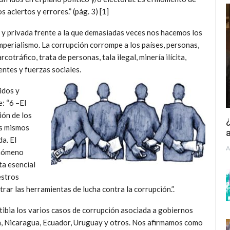
 aciertos y errores.” (pág. 3) [1]
a y privada frente a la que demasiadas veces nos hacemos los
imperialismo. La corrupción corrompe a los países, personas,
cotráfico, trata de personas, tala ilegal, minería ilícita,
ntes y fuerzas sociales.
idos y
: “6 –El
ión de los
¿
os mismos
a
a. El
A
enómeno
ta esencial
estros
ar las herramientas de lucha contra la corrupción.”.
ibia los varios casos de corrupción asociada a gobiernos
a, Nicaragua, Ecuador, Uruguay y otros. Nos afirmamos como