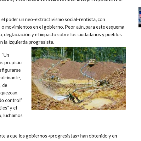
el poder un neo-extractivismo social-rentista, con
s o movimientos en el gobierno. Peor aún, para este esquema
o, deglaciación y el impacto sobre los ciudadanos y pueblos
n la izquierda progresista.
: “Un
ás propicio
nsfigurarse
calcinante,
, de
oquezcan,
do control”
ies” y el
o, luchamos
nte a que los gobiernos «progresistas» han obtenido y en