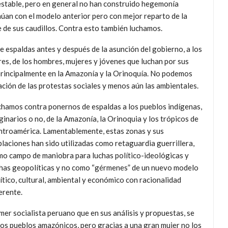
nestable, pero en general no han construido hegemonía
inúan con el modelo anterior pero con mejor reparto de la
e de sus caudillos. Contra esto también luchamos.
espaldas antes y después de la asunción del gobierno, a los
res, de los hombres, mujeres y jóvenes que luchan por sus
 principalmente en la Amazonía y la Orinoquía. No podemos
ación de las protestas sociales y menos aún las ambientales.
hamos contra ponernos de espaldas a los pueblos indígenas,
ginarios o no, de la Amazonía, la Orinoquia y los trópicos de
troamérica. Lamentablemente, estas zonas y sus
laciones han sido utilizadas como retaguardia guerrillera,
o campo de maniobra para luchas político-ideológicas y
has geopolíticas y no como “gérmenes” de un nuevo modelo
ítico, cultural, ambiental y económico con racionalidad
erente.
mer socialista peruano que en sus análisis y propuestas, se
los pueblos amazónicos, pero gracias a una gran mujer no los