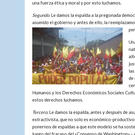
una fuerza ética y moral y por esto luchamos.
Segundo.
Le damos la espalda a la pregonada democra
asumido el gobierno y antes de ello, la reemplazamos
per
Una
nat
alt
jus
las
de 
cen
Humanos y los Derechos Económicos Sociales Cultur
estos derechos luchamos.
Tercero.
Le damos la espalda, antes y después de asum
extractivista, que no solo es económico-productivo
ponernos de espaldas a que este modelo se ha sost
luego del fracaso del «Consenso de Washington» -, 