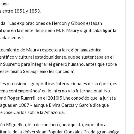
o una
as entre 1851 y 1853.
ada: “Las exploraciones de Herdon y Gibbon estaban
que en la mente del sureño M. F. Maury significaba ligar la
¡Nada menos !
teamiento de Maury respecto a la región amazónica,
ntífico y cultural estadounidense, que se sustentaba en el
Ser Supremo para integrar el género humano, antes que sobre
 este mismo Ser Supremo les concedía”.
es y tensiones geopolíticas internacionales de su época, es
cena contemporánea” en lo interno y lo internacional. No
onó Roger Rumrrill en el 2010[5], he conocido que la jurista
aguas en 1887 – aunque Elvira García y García dice que
de José Carlos sobre la Amazonía.
ña Miguelina, hija de cauchero, anarquista, expositora
litante de la Universidad Popular Gonzáles Prada, gran amiga