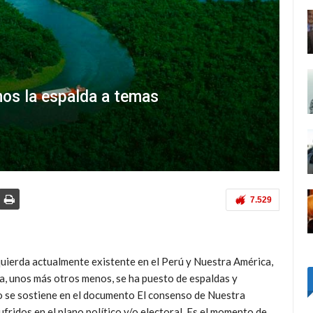
mos la espalda a temas
7.529
quierda actualmente existente en el Perú y Nuestra América,
a, unos más otros menos, se ha puesto de espaldas y
mo se sostiene en el documento El consenso de Nuestra
ridos en el plano político y/o electoral. Es el momento de