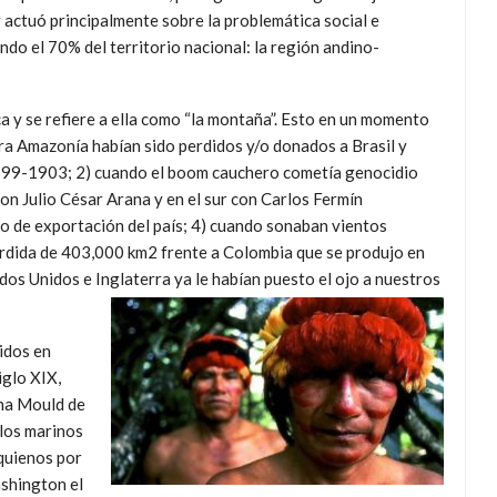
y actuó principalmente sobre la problemática social e
ando el 70% del territorio nacional: la región andino-
 y se refiere a ella como “la montaña”. Esto en un momento
ra Amazonía habían sido perdidos y/o donados a Brasil y
 1899-1903; 2) cuando el boom cauchero cometía genocidio
n Julio César Arana y en el sur con Carlos Fermín
bro de exportación del país; 4) cuando sonaban vientos
rdida de 403,000 km2 frente a Colombia que se produjo en
os Unidos e Inglaterra ya le habían puesto el ojo a nuestros
nidos en
iglo XIX,
ana Mould de
 los marinos
quienos por
shington el