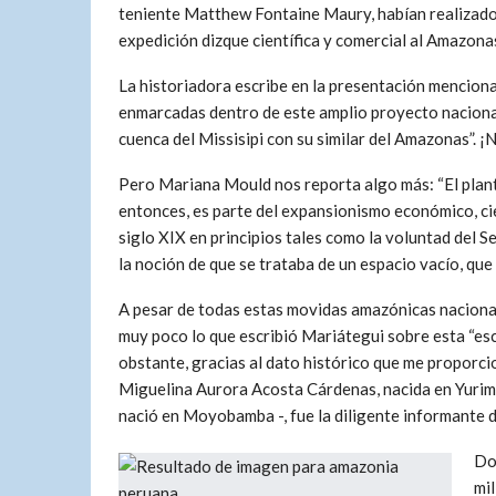
teniente Matthew Fontaine Maury, habían realizad
expedición dizque científica y comercial al Amazon
La historiadora escribe en la presentación mencion
enmarcadas dentro de este amplio proyecto nacional 
cuenca del Missisipi con su similar del Amazonas”. 
Pero Mariana Mould nos reporta algo más: “El plan
entonces, es parte del expansionismo económico, cie
siglo XIX en principios tales como la voluntad del 
la noción de que se trataba de un espacio vacío, que
A pesar de todas estas movidas amazónicas nacional
muy poco lo que escribió Mariátegui sobre esta “es
obstante, gracias al dato histórico que me proporci
Miguelina Aurora Acosta Cárdenas, nacida en Yurim
nació en Moyobamba -, fue la diligente informante 
Do
mi