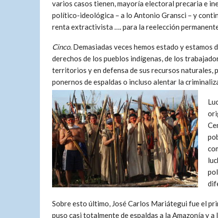
varios casos tienen, mayoría electoral precaria e i
político-ideológica – a lo Antonio Gransci – y cont
renta extractivista …. para la reelección permanent
Cinco.
Demasiadas veces hemos estado y estamos de 
derechos de los pueblos indígenas, de los trabajado
territorios y en defensa de sus recursos naturales,
ponernos de espaldas o incluso alentar la criminaliz
Luc
ori
Cen
pob
com
luc
pol
dif
Sobre esto último, José Carlos Mariátegui fue el pri
puso casi totalmente de espaldas a la Amazonía y a 