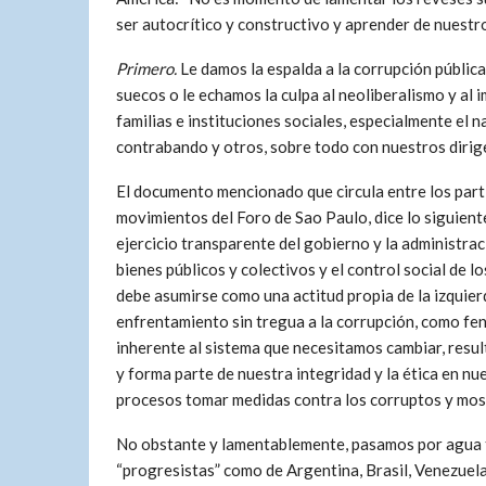
ser autocrítico y constructivo y aprender de nuestros
Primero.
Le damos la espalda a la corrupción públic
suecos o le echamos la culpa al neoliberalismo y al 
familias e instituciones sociales, especialmente el nar
contrabando y otros, sobre todo con nuestros dirige
El documento mencionado que circula entre los part
movimientos del Foro de Sao Paulo, dice lo siguiente
ejercicio transparente del gobierno y la administrac
bienes públicos y colectivos y el control social de l
debe asumirse como una actitud propia de la izquierd
enfrentamiento sin tregua a la corrupción, como f
inherente al sistema que necesitamos cambiar, resul
y forma parte de nuestra integridad y la ética en nu
procesos tomar medidas contra los corruptos y mostr
No obstante y lamentablemente, pasamos por agua t
“progresistas” como de Argentina, Brasil, Venezuel