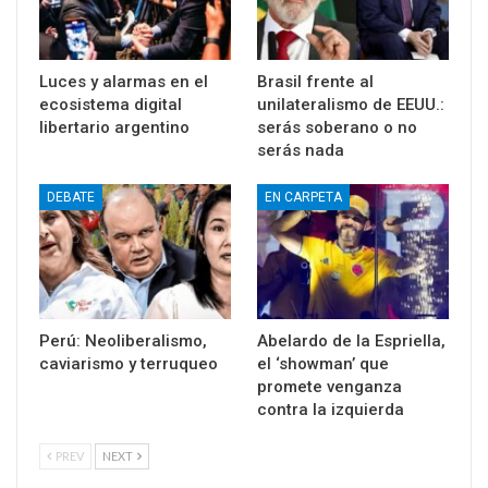
Luces y alarmas en el
Brasil frente al
ecosistema digital
unilateralismo de EEUU.:
libertario argentino
serás soberano o no
serás nada
DEBATE
EN CARPETA
Perú: Neoliberalismo,
Abelardo de la Espriella,
caviarismo y terruqueo
el ‘showman’ que
promete venganza
contra la izquierda
PREV
NEXT