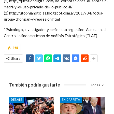
(1) http://questiondigital.com/las-corporaciones-al-abordaje-
macri-y-el-uso-privado-de-lo-publico-ii/
(2) http://utophianoticias.blogspot.com.ar/2017/04/focus-
group-choripan-y-represion.html
*Psicólogo, investigador y periodista argentino. Asociado al
Centro Latinoamericano de Análisis Estratégico (CLAE)
865
Share
También podría gustarte
Todas
DEBATE
EN CARPETA