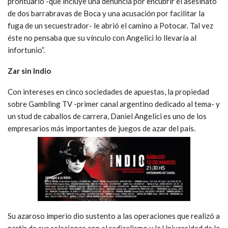
prontuario -que incluye una denuncia por encubrir el asesinato
de dos barrabravas de Boca y una acusación por facilitar la
fuga de un secuestrador- le abrió el camino a Potocar. Tal vez
éste no pensaba que su vínculo con Angelici lo llevaría al
infortunio”.
Zar sin Indio
Con intereses en cinco sociedades de apuestas, la propiedad
sobre Gambling TV -primer canal argentino dedicado al tema- y
un stud de caballos de carrera, Daniel Angelici es uno de los
empresarios más importantes de juegos de azar del país.
Su azaroso imperio dio sustento a las operaciones que realizó a
partir de sus relaciones con el radicalismo y la Universidad de la