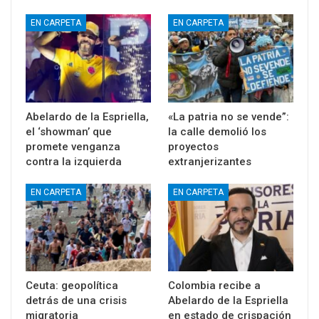
EN CARPETA
EN CARPETA
Abelardo de la Espriella,
«La patria no se vende”:
el ‘showman’ que
la calle demolió los
promete venganza
proyectos
contra la izquierda
extranjerizantes
EN CARPETA
EN CARPETA
Ceuta: geopolítica
Colombia recibe a
detrás de una crisis
Abelardo de la Espriella
migratoria
en estado de crispación