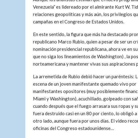
Venezuela” es lidereado por el almirante Kurt W. Tid
relaciones geopolíticas y más aún, los privilegios 
campañas en el Congreso de Estados Unidos.
En este sentido, la figura que más ha destacado pr
republicano Marco Rubio, quien a pesar de ser un cr
nominación presidencial republicana, ahora ve en su
que no siga los lineamientos de Washington) , la posi
norteamericana y mantener vivas sus aspiraciones p
La arremetida de Rubio debió hacer un paréntesis: 
escena de un joven manifestante quemado vivo por
manifestantes opositores (muy posiblemente finan
Miami y Washington), acuchillado, golpeado con sañ
cuando después que el fuego arrasara sus ropas y s
fuera destruido casi en un 80 por ciento, lo obligó a
otro lado, aunque fuera por unos días. El video recor
oficinas del Congreso estadounidense…