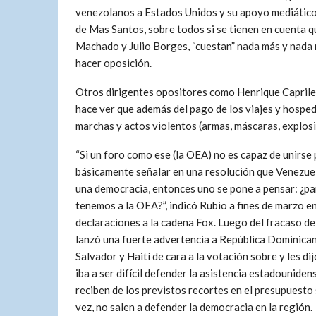
venezolanos a Estados Unidos y su apoyo mediático a
de Mas Santos, sobre todos si se tienen en cuenta q
Machado y Julio Borges, “cuestan” nada más y nada 
hacer oposición.
Otros dirigentes opositores como Henrique Capriles
hace ver que además del pago de los viajes y hosped
marchas y actos violentos (armas, máscaras, explos
“Si un foro como ese (la OEA) no es capaz de unirse
básicamente señalar en una resolución que Venezuel
una democracia, entonces uno se pone a pensar: ¿pa
tenemos a la OEA?”, indicó Rubio a fines de marzo e
declaraciones a la cadena Fox. Luego del fracaso de
lanzó una fuerte advertencia a República Dominican
Salvador y Haití de cara a la votación sobre y les di
iba a ser difícil defender la asistencia estadouniden
reciben de los previstos recortes en el presupuesto s
vez, no salen a defender la democracia en la región.