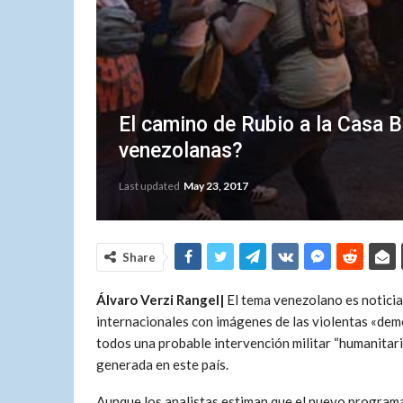
El camino de Rubio a la Casa 
venezolanas?
Last updated
May 23, 2017
Share
Álvaro Verzi Rangel|
El tema venezolano es notici
internacionales con imágenes de las violentas «demo
todos una probable intervención militar “humanitaria
generada en este país.
Aunque los analistas estiman que el nuevo programa