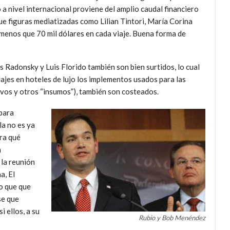
 nivel internacional proviene del amplio caudal financiero
ue figuras mediatizadas como Lilian Tintori, María Corina
menos que 70 mil dólares en cada viaje. Buena forma de
 Radonsky y Luis Florido también son bien surtidos, lo cual
ajes en hoteles de lujo los implementos usados para las
ivos y otros “insumos”), también son costeados.
 para
a no es ya
ra qué
n
 la reunión
a, El
jo que que
se que
i ellos, a su
Rubio y Bob Menéndez