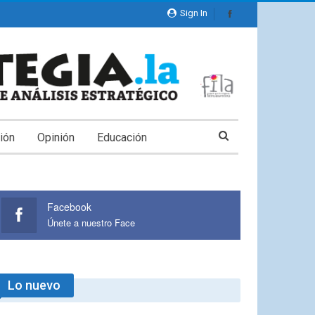
Sign In
ión
Opinión
Educación
Facebook
Únete a nuestro Face
Lo nuevo