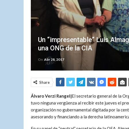
Un “impresentable” Luis Alma
una ONG de la CIA
On
Abr 28, 2017
Share
Álvaro Verzi Rangel|
El secretario general de la O
tuvo ninguna vergüenza al recibir este jueves el p
organización no gubernamental digitada por la cent
asesorando y financiando a la derecha latinoamerica
En su papel de “neutral” secretario de la OEA, Alma