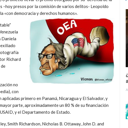
es –hoy presos por la comisión de varios delitos- Leopoldo
la «con democracia y derechos humanos».
table”
 Venezuela
a Daniela
 exiliado
fotografía
tor Richard
 de
¿
a
zación no
A
edia), con
n aplicadas primero en Panamá, Nicaragua y El Salvador, y
a mayor parte, aproximadamente un 80 % de su financiación
a USAID, y el Departamento de Estado.
ley, Smith Richardson, Nicholas B. Ottaway, John D. and