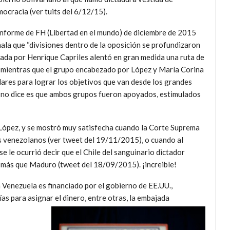
ocracia (ver tuits del 6/12/15).
informe de FH (Libertad en el mundo) de diciembre de 2015
ala que “divisiones dentro de la oposición se profundizaron
rada por Henrique Capriles alentó en gran medida una ruta de
o, mientras que el grupo encabezado por López y María Corina
res para lograr los objetivos que van desde los grandes
ue no dice es que ambos grupos fueron apoyados, estimulados
 López, y se mostró muy satisfecha cuando la Corte Suprema
es venezolanos (ver tweet del 19/11/2015), o cuando al
 le ocurrió decir que el Chile del sanguinario dictador
más que Maduro (tweet del 18/09/2015). ¡increible!
Venezuela es financiado por el gobierno de EE.UU.,
ías para asignar el dinero, entre otras, la embajada