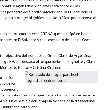
de la violación de los derechos humanos en ese país durante
 Ronald Reagan tenía problemas para contener las
iles por parte del ejército salvadoreño, la FH denunció el
or, para proteger al gobierno de las críticas por su apoyo al
tido de extrema derecha ARENA, que participó en la liga
asacres en El Salvador y en el asesinato del obispo Óscar
ctor ejecutivo del monopólico Grupo Clarín de Argentina,
otorga FH, que destacó el rol que tuvieron Magnetto y Clarín
obiernos de Néstor y Cristina Kirchner.
formación
oyo de los
endógenos y
do una sala situacional, que maneja los distintos escenarios
tiva. En Venezuela actúa bajo la fachada de la trasnacional
 el suburbano caraqueño.