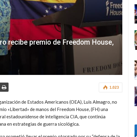
gro recibe premio de Freedom House,
1.023
rganización de Estados Americanos (OEA), Luis Almagro, no
remio «Libertad» de manos del Freedom House, (FH) una
ral estadounidense de inteligencia CIA, que continúa
na en estrategias de guerra sicológica.
gro prometió llevar el premio otorgado por su “defensa de la