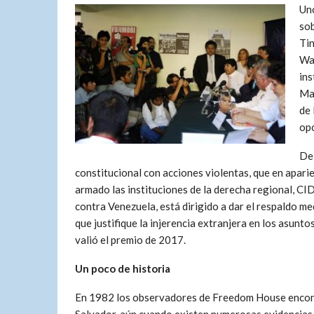
Uno
sob
Tin
Was
ins
Mad
de 
opo
De 
constitucional con acciones violentas, que en apari
armado las instituciones de la derecha regional, CI
contra Venezuela, está dirigido a dar el respaldo me
que justifique la injerencia extranjera en los asun
valió el premio de 2017.
Un poco de historia
En 1982 los observadores de Freedom House encontr