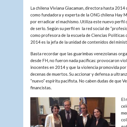
La chilena Viviana Giacaman, directora hasta 2014 
como fundadora y experta de la ONG chilena Hay Muj
por erradicar el machismo. Utiliza este nuevo perfil
de serlo. Según su perfil en la red social de “prof
como profesora de la escuela de Ciencias Políticas 
2014 es la jefa de la unidad de contenidos del minist
Basta recordar que las guarimbas venezolanas organ
desde FH, no fueron nada pacíficas: provocaron vio
inocentes en 2014 y que la violencia promovida por
decenas de muertos. Su accionar y defensa a ultranz
“nuevo” espíritu pacifista. No caben dudas de que V
financistas.
El 
cel
men
col
gob