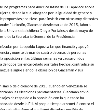
de los programas para América latina de FH, aparece ahora
eres, desde la cual abogada por la igualdad de género y
 de propuestas positivas, para insistir con otras muy distantes
esionales” Linkedin, Giacaman desde marzo de 2015, labora
de la Universidad chilena Diego Portales, y desde mayo de
erio de la Secretaria General de la Presidencia.
izadas por Leopoldo López, a las que financió y apoyó
lencia y muerte de más de cuatro decenas de personas
 la oposición en las últimas semanas ya causaron dos
a del opositor encarcelado por tales hechos, contradice su
enezuela sigue siendo la obsesión de Giacaman y sus
mismo 6 de diciembre de 2015, cuando en Venezuela se
ebraban las elecciones parlamentarias, Giacaman envió
sajes de respaldo a la oposición con la que tanto ha
aborado desde la FH. Al propio tiempo arremetió contra el
ierno bolivariano al que llamó dictadura vestida de