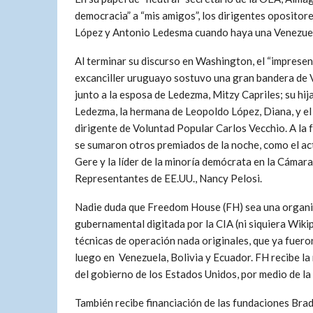
democracia” a “mis amigos”, los dirigentes opositor
López y Antonio Ledesma cuando haya una Venezue
Al terminar su discurso en Washington, el “impresen
excanciller uruguayo sostuvo una gran bandera de
junto a la esposa de Ledezma, Mitzy Capriles; su hij
Ledezma, la hermana de Leopoldo López, Diana, y el
dirigente de Voluntad Popular Carlos Vecchio. A la 
se sumaron otros premiados de la noche, como el ac
Gere y la líder de la minoría demócrata en la Cámara
Representantes de EE.UU., Nancy Pelosi.
Nadie duda que Freedom House (FH) sea una organi
gubernamental digitada por la CIA (ni siquiera Wikip
técnicas de operación nada originales, que ya fuero
luego en Venezuela, Bolivia y Ecuador. FH recibe l
del gobierno de los Estados Unidos, por medio de l
También recibe financiación de las fundaciones Brad