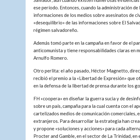
Salvador, aún cuando existen numerosas evidencias 
ese período. Entonces, cuando la administración de
informaciones de los medios sobre asesinatos de civ
«desequilibrio» de las informaciones sobre El Salvad
régimen salvadoreño.
Además tomó parte en la campaña en favor de el par
anticomunista y tiene responsabilidades claras en m
Arnulfo Romero.
Otro perlita: el año pasado, Héctor Magnetto, dire
recibió el premio a la «Libertad de Expresión» que 
en la defensa de la libertad de prensa durante los g
FH «coopera» en diseñar la guerra sucia y de desin
sobre un país, campaña para la cual cuenta con el ap
cartelizados medios de comunicación comerciales, 
extranjeros. Para desarrollar la estrategia han crea
y propone «soluciones y acciones» para cada alterna
Procter and Gamble, en el sector de La Trinidad, en