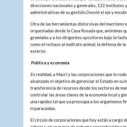
direcciones nacionales y generales, 122 institutos
administrativas de su gestión.Desvió el eje y encubri
Otra de las herramientas distorsivas del macrismo 
orquestadas desde la Casa Rosada que, anónimas que s
gremiales y a los dirigentes opositores bajo la fac
como el rechazo al maltrato animal, la defensa de la
exterior.
Política y economía
En realidad, a Macri y las corporaciones que lo rode
alcanzado el objetivo de gerenciar el Estado en su 
transferencia de recursos desde los sectores de me
controlar las áreas claves de la economía local y ge
una rapidez tal que ya preocupa a los organismos fi
ni paracaídas.
El círculo de corporaciones que hoy están a cargo de
cabeza y en un marco de extrema concentración y tr