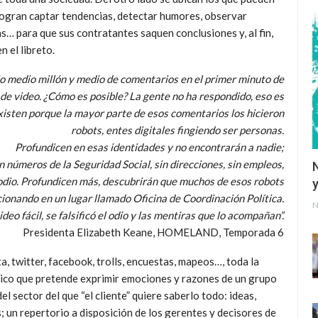
, logran captar tendencias, detectar humores, observar
s… para que sus contratantes saquen conclusiones y, al fin,
 el libreto.
o medio millón y medio de comentarios en el primer minuto de
de video. ¿Cómo es posible? La gente no ha respondido, eso es
isten porque la mayor parte de esos comentarios los hicieron
robots,
entes digitales fingiendo ser personas.
Profundicen en esas identidades y no encontrarán a nadie;
n números de la Seguridad Social, sin direcciones, sin empleos,
 odio. Profundicen más, descubrirán que muchos de esos robots
y
ionando en un lugar llamado Oficina de Coordinación Política.
N
deo fácil, se falsificó el odio y las mentiras que lo acompañan”.
Presidenta Elizabeth Keane, HOMELAND, Temporada 6
a, twitter, facebook, trolls, encuestas, mapeos…, toda la
gico que pretende exprimir emociones y razones de un grupo
 sector del que “el cliente” quiere saberlo todo: ideas,
 un repertorio a disposición de los gerentes y decisores de