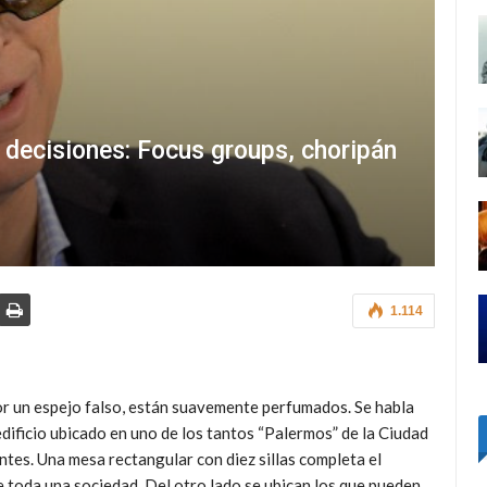
 decisiones: Focus groups, choripán
1.114
r un espejo falso, están suavemente perfumados. Se habla
 edificio ubicado en uno de los tantos “Palermos” de la Ciudad
tes. Una mesa rectangular con diez sillas completa el
de toda una sociedad. Del otro lado se ubican los que pueden