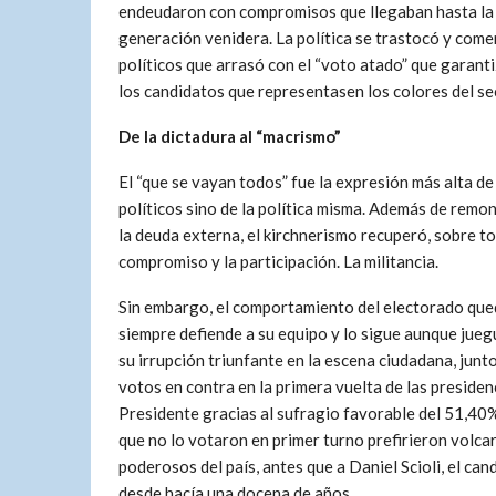
endeudaron con compromisos que llegaban hasta la
generación venidera. La política se trastocó y come
políticos que arrasó con el “voto atado” que garan
los candidatos que representasen los colores del se
De la dictadura al “macrismo”
El “que se vayan todos” fue la expresión más alta de
políticos sino de la política misma. Además de remo
la deuda externa, el kirchnerismo recuperó, sobre todo
compromiso y la participación. La militancia.
Sin embargo, el comportamiento del electorado qued
siempre defiende a su equipo y lo sigue aunque juegu
su irrupción triunfante en la escena ciudadana, junto 
votos en contra en la primera vuelta de las preside
Presidente gracias al sufragio favorable del 51,40%
que no lo votaron en primer turno prefirieron volc
poderosos del país, antes que a Daniel Scioli, el can
desde hacía una docena de años.