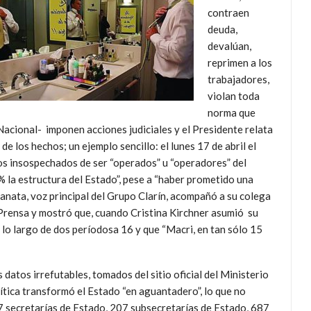
contraen
deuda,
devalúan,
reprimen a los
trabajadores,
violan toda
norma que
Nacional- imponen acciones judiciales y el Presidente relata
e los hechos; un ejemplo sencillo: el lunes 17 de abril el
os insospechados de ser “operados” u “operadores” del
 la estructura del Estado”, pese a “haber prometido una
anata, voz principal del Grupo Clarín, acompañó a su colega
Prensa y mostró que, cuando Cristina Kirchner asumió su
 lo largo de dos períodosa 16 y que “Macri, en tan sólo 15
 datos irrefutables, tomados del sitio oficial del Ministerio
ítica transformó el Estado “en aguantadero”, lo que no
87 secretarías de Estado, 207 subsecretarías de Estado, 687