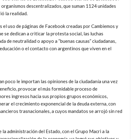
 y organismos descentralizados, que suman 1124 unidades
ó la realidad.
es el uso de páginas de Facebook creadas por Cambiemos y
e dedican a criticar la protesta social, las luchas
hada de neutralidad o apoyo a “buenas causas” ciudadanas,
 educación o el contacto con argentinos que viven en el
an poco le importan las opiniones de la ciudadanía una vez
beneficio, provocar el más formidable proceso de
nores ingresos hacia sus propios grupos económicos,
nerar el crecimiento exponencial de la deuda externa, con
nancieros trasnacionales, a cuyos mandatos se arrojó sin red
 la administración del Estado, con el Grupo Macri a la
asnacionalización de la economía, ya logró sus objetivos y