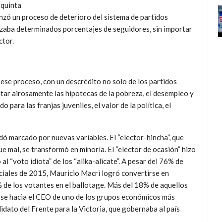
 quinta
nzó un proceso de deterioro del sistema de partidos
tizaba determinados porcentajes de seguidores, sin importar
ctor.
 ese proceso, con un descrédito no solo de los partidos
ntar airosamente las hipotecas de la pobreza, el desempleo y
 para las franjas juveniles, el valor de la política, el
ó marcado por nuevas variables. El “elector-hincha”, que
e mal, se transformó en minoría. El “elector de ocasión” hizo
al “voto idiota” de los “alika-alicate”. A pesar del 76% de
nciales de 2015, Mauricio Macri logró convertirse en
 de los votantes en el ballotage. Más del 18% de aquellos
arse hacia el CEO de uno de los grupos económicos más
didato del Frente para la Victoria, que gobernaba al país