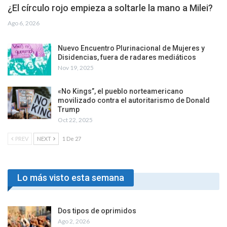
¿El círculo rojo empieza a soltarle la mano a Milei?
Ago 6, 2026
Nuevo Encuentro Plurinacional de Mujeres y
Disidencias, fuera de radares mediáticos
Nov 19, 2025
«No Kings”, el pueblo norteamericano
movilizado contra el autoritarismo de Donald
Trump
Oct 22, 2025
PREV
NEXT
1 De 27
Lo más visto esta semana
Dos tipos de oprimidos
Ago 2, 2026