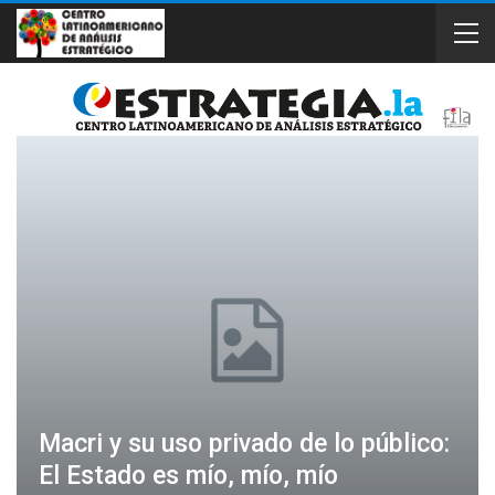
Macri y su uso privado de lo público:
El Estado es mío, mío, mío