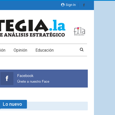
Sign In
ión
Opinión
Educación
Facebook
Únete a nuestro Face
Lo nuevo