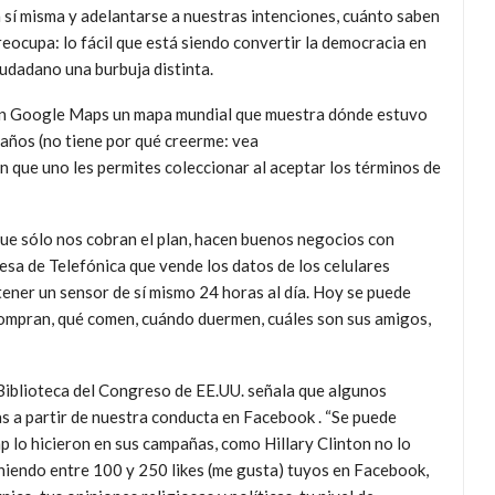
a sí misma y adelantarse a nuestras intenciones, cuánto saben
eocupa: lo fácil que está siendo convertir la democracia en
iudadano una burbuja distinta.
er en Google Maps un mapa mundial que muestra dónde estuvo
s años (no tiene por qué creerme: vea
que uno les permites coleccionar al aceptar los términos de
ue sólo nos cobran el plan, hacen buenos negocios con
esa de Telefónica que vende los datos de los celulares
tener un sensor de sí mismo 24 horas al día. Hoy se puede
compran, qué comen, cuándo duermen, cuáles son sus amigos,
 Biblioteca del Congreso de EE.UU. señala que algunos
s a partir de nuestra conducta en Facebook . “Se puede
lo hicieron en sus campañas, como Hillary Clinton no lo
eniendo entre 100 y 250 likes (me gusta) tuyos en Facebook,