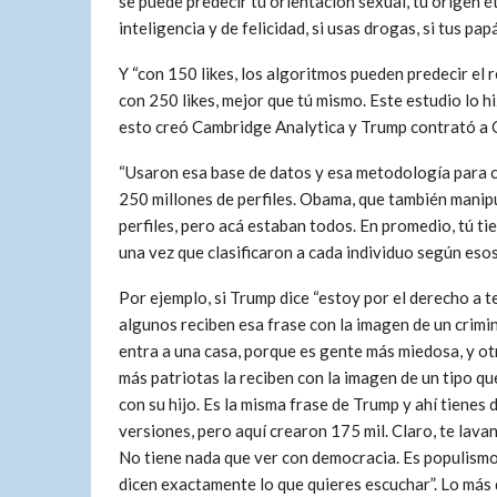
se puede predecir tu orientación sexual, tu origen étn
inteligencia y de felicidad, si usas drogas, si tus pap
Y “con 150 likes, los algoritmos pueden predecir el 
con 250 likes, mejor que tú mismo. Este estudio lo 
esto creó Cambridge Analytica y Trump contrató a C
“Usaron esa base de datos y esa metodología para cr
250 millones de perfiles. Obama, que también manipu
perfiles, pero acá estaban todos. En promedio, tú 
una vez que clasificaron a cada individuo según esos
Por ejemplo, si Trump dice “estoy por el derecho a t
algunos reciben esa frase con la imagen de un crimi
entra a una casa, porque es gente más miedosa, y o
más patriotas la reciben con la imagen de un tipo qu
con su hijo. Es la misma frase de Trump y ahí tienes 
versiones, pero aquí crearon 175 mil. Claro, te lavan
No tiene nada que ver con democracia. Es populismo
dicen exactamente lo que quieres escuchar”. Lo más 