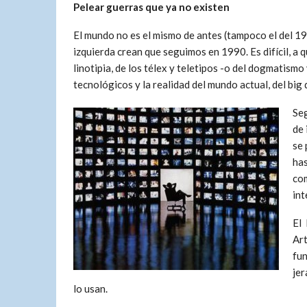
Pelear guerras que ya no existen
El mundo no es el mismo de antes (tampoco el del 
izquierda crean que seguimos en 1990. Es difícil, a 
linotipia, de los télex y teletipos -o del dogmatismo
tecnológicos y la realidad del mundo actual, del big d
Seg
de 
se 
has
com
int
El 
Art
fun
jer
lo usan.