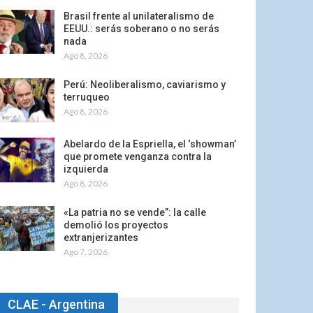
Brasil frente al unilateralismo de
EEUU.: serás soberano o no serás
nada
Ago 8, 2026
Perú: Neoliberalismo, caviarismo y
terruqueo
Ago 8, 2026
Abelardo de la Espriella, el ‘showman’
que promete venganza contra la
izquierda
Ago 8, 2026
«La patria no se vende”: la calle
demolió los proyectos
extranjerizantes
Ago 7, 2026
CLAE - Argentina