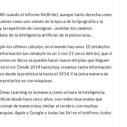
1980 cuando el Informe McBride), aunque tanto derecha como
quienes como uno vienen de la época de la tipografía y la
 y la repetición de consignas-, asimilar los cambios
ata, de la inteligencia artificial, de la plutocracia…
ún los últimos cálculos, en el mundo hay unos 10 zetabytes
información (un zetabyte es un 1 con 21 ceros detrás), que si
ponen en libros se pueden hacer nueve mil pilas que lleguen
ta el sol. Desde 2014 hasta hoy, creamos tanta información
o desde la prehistoria hasta el 2014. Y la única manera de
erpretarlos es con máquinas.
Deep Learning es la manera como se hace la Inteligencia
ificial desde hace cinco años: son redes neuronales que
cionan de manera muy similar al cerebro, con muchas
arquías. Apple y Google y todas las Siri en el teléfono, todos