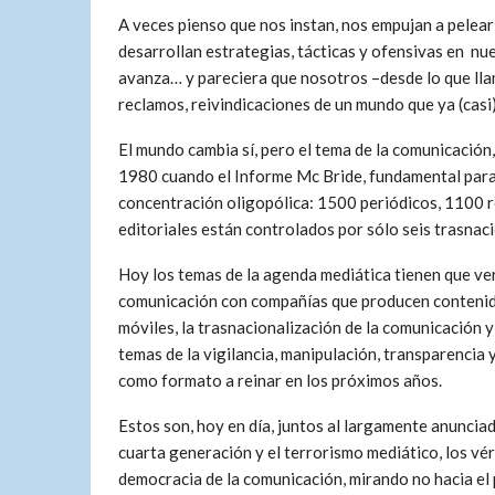
A veces pienso que nos instan, nos empujan a pelea
desarrollan estrategias, tácticas y ofensivas en nu
avanza… y pareciera que nosotros –desde lo que ll
reclamos, reivindicaciones de un mundo que ya (casi)
El mundo cambia sí, pero el tema de la comunicación
1980 cuando el Informe Mc Bride, fundamental para 
concentración oligopólica: 1500 periódicos, 1100 r
editoriales están controlados por sólo seis trasnaci
Hoy los temas de la agenda mediática tienen que ver
comunicación con compañías que producen contenido,
móviles, la trasnacionalización de la comunicación 
temas de la vigilancia, manipulación, transparencia y
como formato a reinar en los próximos años.
Estos son, hoy en día, juntos al largamente anunciad
cuarta generación y el terrorismo mediático, los vé
democracia de la comunicación, mirando no hacia el 