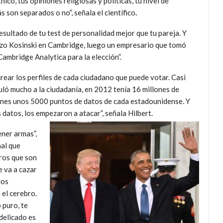
ico, tus opiniones religiosas y políticas, tu nivel de
ás son separados o no”, señala el científico
.
resultado de tu test de personalidad mejor que tu pareja. Y
hizo Kosinski en Cambridge, luego un empresario que tomó
ambridge Analytica para la elección”.
ear los perfiles de cada ciudadano que puede votar. Casi
ló mucho a la ciudadanía, en 2012 tenía 16 millones de
tienes unos 5000 puntos de datos de cada estadounidense. Y
 datos, los empezaron a atacar”, señala Hilbert.
ener armas”,
nal que
tros que son
e va a cazar
dos
 el cerebro.
 puro, te
delicado es