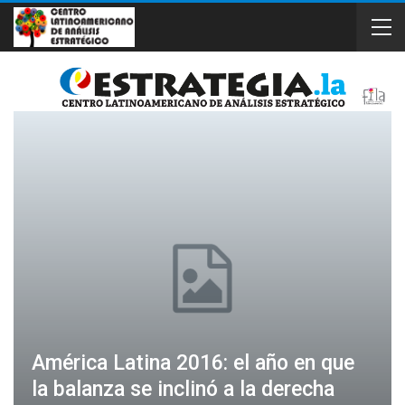
América Latina 2016: el año en que
la balanza se inclinó a la derecha