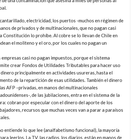
de una contaminación que asesina a miles de personas al
bal.
lcantarillado, electricidad, los puertos -muchos en régimen de
manos de privados y de multinacionales, que no pagan casi
 Constitución lo prohíbe. Al cobre se lo llevan de Chile en
ndean el moliteno y el oro, por los cuales no pagan un
 empresas casi no pagan impuestos, porque el sistema
mite crear Fondos de Utilidades Tributables para hacer uso
 dinero principalmente en actividades usureras, hasta el
ento de la repartición de esas utilidades. También el dinero
las AFP –privadas, en manos del multinacionales
adounidenses-, de las jubilaciones, entra en el sistema de la
ra: cobran por especular con el dinero del aporte de los
bajadores, recursos que muchas veces van a parar a paraísos
cales.
o entiende lo que lee (analfabetismo funcional), la mayoría
ara leerlos. La TV, las radios, los diarios, están en manos de