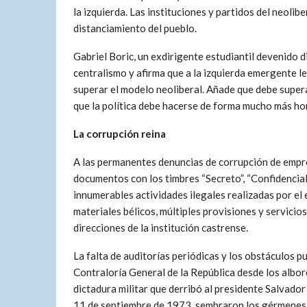
la izquierda. Las instituciones y partidos del neoli
distanciamiento del pueblo.
Gabriel Boric, un exdirigente estudiantil devenido d
centralismo y afirma que a la izquierda emergente l
superar el modelo neoliberal. Añade que debe supera
que la política debe hacerse de forma mucho más hor
La corrupción reina
A las permanentes denuncias de corrupción de empr
documentos con los timbres “Secreto”, “Confidencial
innumerables actividades ilegales realizadas por el e
materiales bélicos, múltiples provisiones y servici
direcciones de la institución castrense.
La falta de auditorías periódicas y los obstáculos p
Contraloría General de la República desde los albor
dictadura militar que derribó al presidente Salvador
11 de septiembre de 1973, sembraron los gérmenes 