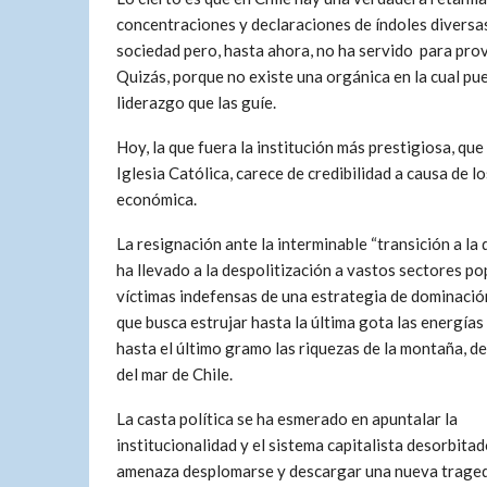
concentraciones y declaraciones de índoles diversa
sociedad pero, hasta ahora, no ha servido para pro
Quizás, porque no existe una orgánica en la cual p
liderazgo que las guíe.
Hoy, la que fuera la institución más prestigiosa, que
Iglesia Católica, carece de credibilidad a causa de l
económica.
La resignación ante la interminable “transición a la
ha llevado a la despolitización a vastos sectores po
víctimas indefensas de una estrategia de dominació
que busca estrujar hasta la última gota las energías
hasta el último gramo las riquezas de la montaña, d
del mar de Chile.
La casta política se ha esmerado en apuntalar la
institucionalidad y el sistema capitalista desorbita
amenaza desplomarse y descargar una nueva tragedi