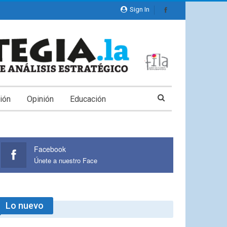
Sign In
ión
Opinión
Educación
Facebook
Únete a nuestro Face
Lo nuevo