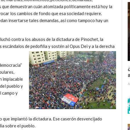
s que demuestran cuán atomizada políticamente está hoy la
vocar los cambios de fondo que esa sociedad requiere.
uedan insertarse tales demandas, así como tampoco hay un
 luchó contra los abusos de la dictadura de Pinochet, la
os escándalos de pedofilia y sostén al Opus Dei y a la derecha
 democracia”
¿
pulares,
a
n implacable
A
 del pueblo y
el campo y
do que implantó la dictadura. Ese caserón desvencijado
a sobre el pueblo.