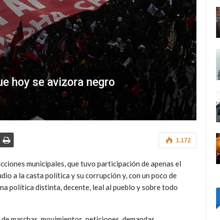
ue hoy se avizora negro
1.172
ecciones municipales, que tuvo participación de apenas el
dio a la casta política y su corrupción y, con un poco de
a política distinta, decente, leal al pueblo y sobre todo
a de marchas, movimientos, peticiones, demandas,