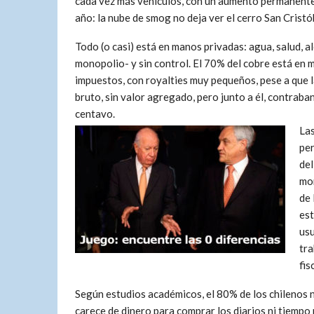
cada vez más vehículos, con un aumento permanente 
año: la nube de smog no deja ver el cerro San Cristó
Todo (o casi) está en manos privadas: agua, salud, a
monopolio- y sin control. El 70% del cobre está en 
impuestos, con royalties muy pequeños, pese a que la
bruto, sin valor agregado, pero junto a él, contraba
centavo.
Las
per
del
mom
de 
est
usu
tra
fis
Según estudios académicos, el 80% de los chilenos n
carece de dinero para comprar los diarios ni tiempo p