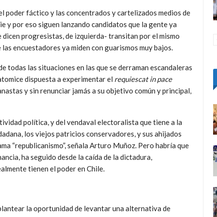
el poder fáctico y las concentrados y cartelizados medios de
ie y por eso siguen lanzando candidatos que la gente ya
e dicen progresistas, de izquierda- transitan por el mismo
e las encuestadores ya miden con guarismos muy bajos.
de todas las situaciones en las que se derraman escandaleras
e atomice dispuesta a experimentar el
requiescat in pace
anastas y sin renunciar jamás a su objetivo común y principal,
tividad política, y del vendaval electoralista que tiene a la
dadana, los viejos patricios conservadores, y sus ahijados
lama “republicanismo”, señala Arturo Muñoz. Pero habría que
rnancia, ha seguido desde la caída de la dictadura,
almente tienen el poder en Chile.
 plantear la oportunidad de levantar una alternativa de