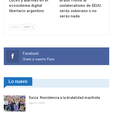
Luces y alarmas en el
Brasil frente al
ecosistema digital
unilateralismo de EEUU.:
libertario argentino
serás soberano o no
serás nada
PREV
NEXT
Facebook
Únete a nuestro Face
Lo nuevo
Suiza: Resistencia a la brutalidad machista
Ago 9, 2026