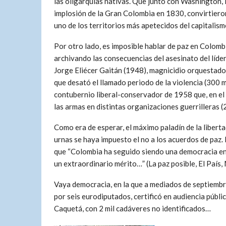
las oligarquías nativas. Que junto con Washington, 
implosión de la Gran Colombia en 1830, convirtieron
uno de los territorios más apetecidos del capitalism
Por otro lado, es imposible hablar de paz en Colomb
archivando las consecuencias del asesinato del líder
Jorge Eliécer Gaitán (1948), magnicidio orquestado
que desató el llamado periodo de la violencia (300 m
contubernio liberal-conservador de 1958 que, en el 
las armas en distintas organizaciones guerrilleras (
Como era de esperar, el máximo paladín de la libert
urnas se haya impuesto el no a los acuerdos de paz.
que “Colombia ha seguido siendo una democracia en e
un extraordinario mérito…” (La paz posible, El País,
Vaya democracia, en la que a mediados de septiemb
por seis eurodiputados, certificó en audiencia públ
Caquetá, con 2 mil cadáveres no identificados…