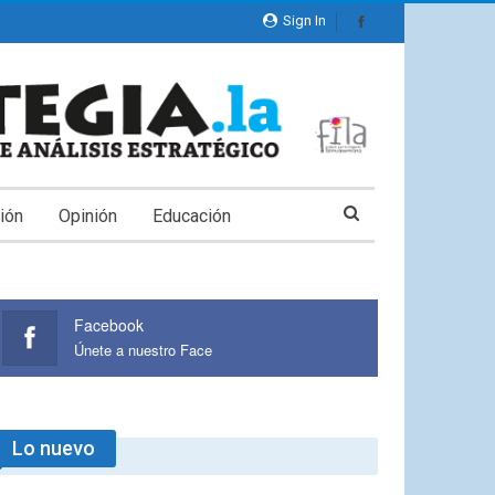
Sign In
ión
Opinión
Educación
Facebook
Únete a nuestro Face
Lo nuevo