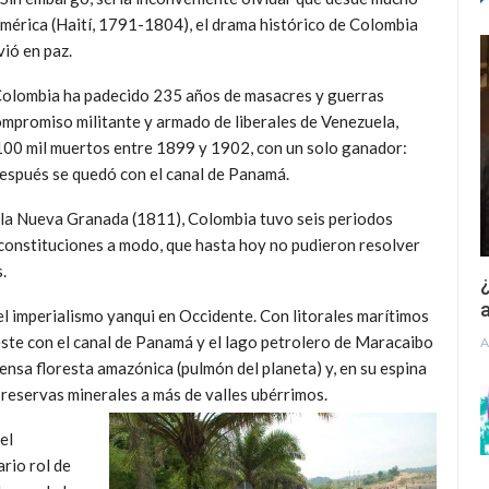
América (Haití, 1791-1804), el drama histórico de Colombia
vió en paz.
Colombia ha padecido 235 años de masacres y guerras
 compromiso militante y armado de liberales de Venezuela,
00 mil muertos entre 1899 y 1902, con un solo ganador:
 después se quedó con el canal de Panamá.
 la Nueva Granada (1811), Colombia tuvo seis periodos
s constituciones a modo, que hasta hoy no pudieron resolver
.
¿
a
l imperialismo yanqui en Occidente. Con litorales marítimos
 este con el canal de Panamá y el lago petrolero de Maracaibo
A
mensa floresta amazónica (pulmón del planeta) y, en su espina
s reservas minerales a más de valles ubérrimos.
el
ario rol de