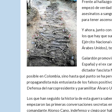
Frente al hallazgo
empezó de verdad l
asesinatos a sangr
para tener ascens
Y ahora, junto con
los que hay que su
Ejército Nacional
Árabes Unidos), te
Galardón promovido
España) y el ex ca
dictador fascista 
posible en Colombia, sino hasta qué punto se ha perd
propagandista más entusiasta de los falsos positivo
Defensa del narcopresidente y paramilitar Álvaro U
Los que han seguido la historia de esta guerra sab
empezaron las primeras conversaciones secretas entr
comandante Alonso Cano, indefenso y ciego por habe