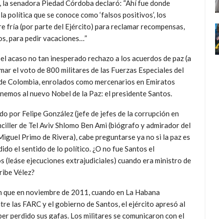
, la senadora Piedad Córdoba declaró: “Ahí fue donde
a política que se conoce como ‘falsos positivos’, los
e fría (por parte del Ejército) para reclamar recompensas,
os, para pedir vacaciones…”
 el acaso no tan inesperado rechazo a los acuerdos de paz (a
mar el voto de 800 militares de las Fuerzas Especiales del
 de Colombia, enrolados como mercenarios en Emiratos
nemos al nuevo Nobel de la Paz: el presidente Santos.
 por Felipe González (jefe de jefes de la corrupción en
nciller de Tel Aviv Shlomo Ben Ami (biógrafo y admirador del
Miguel Primo de Rivera), cabe preguntarse ya no si la paz es
ido el sentido de lo político. ¿O no fue Santos el
s (leáse ejecuciones extrajudiciales) cuando era ministro de
ribe Vélez?
en que en noviembre de 2011, cuando en La Habana
e las FARC y el gobierno de Santos, el ejército apresó al
r perdido sus gafas. Los militares se comunicaron con el