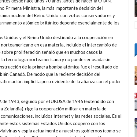
gentes desde hace unos 70 años, antes de nacer la OTAN.
mo Primera Ministra, la más importante decisión del
grama nuclear del Reino Unido, con votos conservadores y
el armamento atómico británico depende esencialmente de los
 Unidos y el Reino Unido destinado a la cooperación en
norteamericano en esa materia, incluido el intercambio de
e sobre proliferación señaló que en muchos casos la
e la tecnología norteamericana y no puede ser usada sin
onstrucción de la primera bomba atómica fue el resultado de
bién Canadá. De modo que la reciente decisión del
afirmación implícita pero evidente de la alianza con el poder
 de 1943, seguido por el UKUSA de 1946 (extendido con
 Zelandia), rige la cooperación militar en materia de
 comunicaciones, incluidos Internet y las redes sociales. Es el
ante estos sistemas Estados Unidos cooperó con los
 Malvinas y espía actualmente a nuestros gobiernos (como se