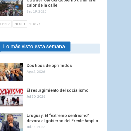
Otra derrota del gobierno de Milei al
calor de la calle
Sep 19, 2025
PREV
NEXT
1 De 27
Lo más visto esta semana
Dos tipos de oprimidos
Ago 2, 2026
El resurgimiento del socialismo
Jul 30, 2026
Uruguay: El “extremo centrismo”
devora al gobierno del Frente Amplio
Jul 31, 2026