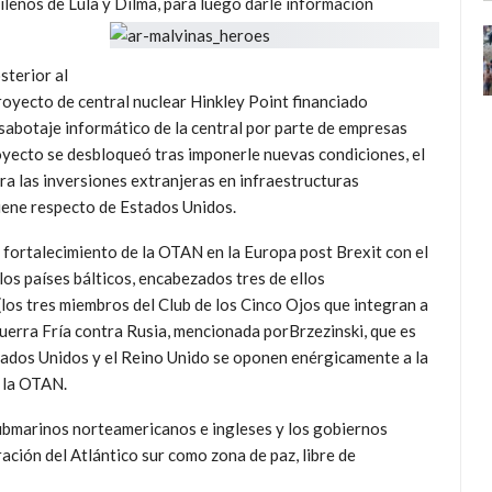
leños de Lula y Dilma, para luego darle información
sterior al
royecto de central nuclear Hinkley Point financiado
sabotaje informático de la central por parte de empresas
yecto se desbloqueó tras imponerle nuevas condiciones, el
a las inversiones extranjeras en infraestructuras
iene respecto de Estados Unidos.
 fortalecimiento de la OTAN en la Europa post Brexit con el
los países bálticos, encabezados tres de ellos
los tres miembros del Club de los Cinco Ojos que integran a
Guerra Fría contra Rusia, mencionada porBrzezinski, que es
tados Unidos y el Reino Unido se oponen enérgicamente a la
e la OTAN.
submarinos norteamericanos e ingleses y los gobiernos
ción del Atlántico sur como zona de paz, libre de