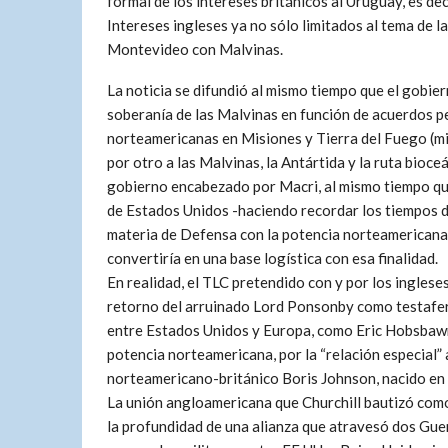
formal de los intereses británicos al Uruguay, es deci
Intereses ingleses ya no sólo limitados al tema de 
Montevideo con Malvinas.
La noticia se difundió al mismo tiempo que el gobier
soberanía de las Malvinas en función de acuerdos pet
norteamericanas en Misiones y Tierra del Fuego (mi
por otro a las Malvinas, la Antártida y la ruta bioc
gobierno encabezado por Macri, al mismo tiempo qu
de Estados Unidos -haciendo recordar los tiempos de
materia de Defensa con la potencia norteamericana 
convertiría en una base logística con esa finalidad.
En realidad, el TLC pretendido con y por los ingleses
retorno del arruinado Lord Ponsonby como testaferro
entre Estados Unidos y Europa, como Eric Hobsbawm p
potencia norteamericana, por la “relación especial”
norteamericano-británico Boris Johnson, nacido en
La unión angloamericana que Churchill bautizó como “
la profundidad de una alianza que atravesó dos Guer