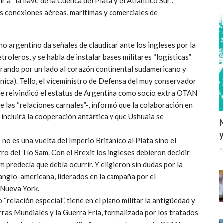
r a “la llave de la Cuenca del Plata y el Atlántico Sur”.
las conexiones aéreas, marítimas y comerciales de
no argentino da señales de claudicar ante los ingleses por la
roleros, y se habla de instalar bases militares “logísticas”
rando por un lado al corazón continental sudamericano y
eánica). Tello, el viceministro de Defensa del muy conservador
e reivindicó el estatus de Argentina como socio extra OTAN
 las “relaciones carnales”-, informó que la colaboración en
incluirá la cooperación antártica y que Ushuaia se
y
 no es una vuelta del Imperio Británico al Plata sino el
N
 del Tío Sam. Con el Brexit los ingleses debieron decidir
redecía que debía ocurrir. Y eligieron sin dudas por la
 anglo-americana, liderados en la campaña por el
 Nueva York.
relación especial”, tiene en el plano militar la antigüedad y
ras Mundiales y la Guerra Fría, formalizada por los tratados