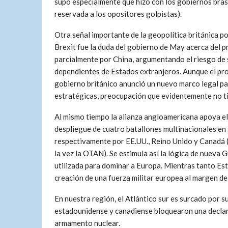
supo especialmente que hizo con los gobiernos brasi
reservada a los opositores golpistas).
Otra señal importante de la geopolítica británica po
Brexit fue la duda del gobierno de May acerca del p
parcialmente por China, argumentando el riesgo de 
dependientes de Estados extranjeros. Aunque el pro
gobierno británico anunció un nuevo marco legal par
estratégicas, preocupación que evidentemente no t
Al mismo tiempo la alianza angloamericana apoya el
despliegue de cuatro batallones multinacionales en 
respectivamente por EE.UU., Reino Unido y Canadá (
la vez la OTAN). Se estimula así la lógica de nueva 
utilizada para dominar a Europa. Mientras tanto Es
creación de una fuerza militar europea al margen d
En nuestra región, el Atlántico sur es surcado por 
estadounidense y canadiense bloquearon una declara
armamento nuclear.