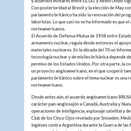
y acuerdos militares entre EE.UU. y Reino Unido vi
Con posterioridad al Brexit y la elección de May co
parlamento británico ha sido la renovación del pro
laboristas. Lo que casi no se ha informado es que 
norteamericanos.
El Acuerdo de Defensa Mutua de 1958 entre Estados
armamento nuclear, regula desde entonces el apoyo 
materiales nucleares. En la década del 70 un inform
tecnología nuclear y de misiles británica depende d
permiso de los Estados Unidos. Por otra parte, la c
un proyecto angloamericano, en el que cooperó tam
parlamento británico sobre el tema nuclear es una re
norteamericano.
Desde antes aún, el acuerdo angloamericano BRUSA
carácter pan-anglosajón a Canadá, Australia y Nueva
operaciones de inteligencia, espionaje satelital y de
Club de los Cinco Ojos revelado por Snowden. Medi
ingleses contra Argentina durante la Guerra de las