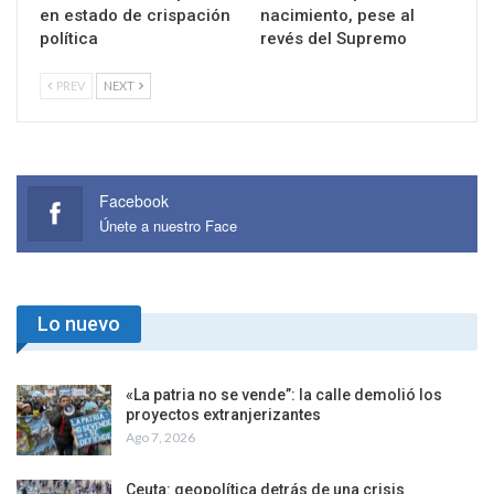
en estado de crispación
nacimiento, pese al
política
revés del Supremo
PREV
NEXT
Facebook
Únete a nuestro Face
Lo nuevo
«La patria no se vende”: la calle demolió los
proyectos extranjerizantes
Ago 7, 2026
Ceuta: geopolítica detrás de una crisis