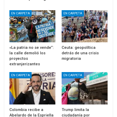
EN CARPETA
EN CARPETA
«La patria no se vende”:
Ceuta: geopolítica
la calle demolió los
detrás de una crisis
proyectos
migratoria
extranjerizantes
EN CARPETA
EN CARPETA
Colombia recibe a
Trump limita la
Abelardo de la Espriella
ciudadanía por