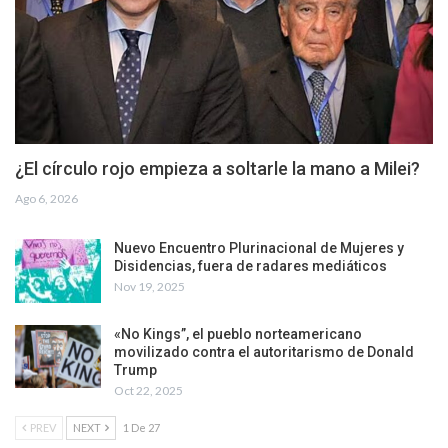
¿El círculo rojo empieza a soltarle la mano a Milei?
Ago 6, 2026
Nuevo Encuentro Plurinacional de Mujeres y
Disidencias, fuera de radares mediáticos
Nov 19, 2025
«No Kings”, el pueblo norteamericano
movilizado contra el autoritarismo de Donald
Trump
Oct 22, 2025
PREV
NEXT
1 De 27