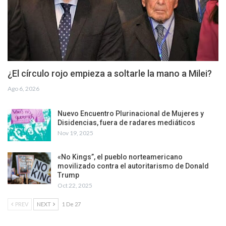
¿El círculo rojo empieza a soltarle la mano a Milei?
Ago 6, 2026
Nuevo Encuentro Plurinacional de Mujeres y
Disidencias, fuera de radares mediáticos
Nov 19, 2025
«No Kings”, el pueblo norteamericano
movilizado contra el autoritarismo de Donald
Trump
Oct 22, 2025
PREV
NEXT
1 De 27