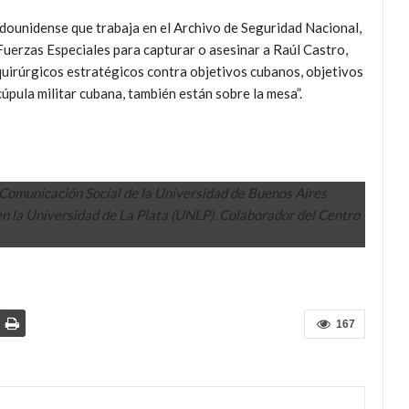
adounidense que trabaja en el Archivo de Seguridad Nacional,
Fuerzas Especiales para capturar o asesinar a Raúl Castro,
 quirúrgicos estratégicos contra objetivos cubanos, objetivos
 cúpula militar cubana, también están sobre la mesa”.
e Comunicación Social de la Universidad de Buenos Aires
n la Universidad de La Plata (UNLP). Colaborador del Centro
167