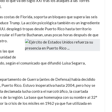
do lo que va del siglo XXI tras los ataques a las Torres
1.
as costas de Florida, soporta un bloqueo que supera las seis
nduce Trump. La acción psicológica también es un ingrediente
.UU. desplegó tropas desde Puerto Rico hasta territorio
ircular el Fuerte Buchanan, unas pocas horas después de que
stro.
s las que
 unidad de
ado, según el comunicado que difundió Luisa Segarra,
epartamento de Guerra (antes de Defensa) había decidido
, Puerto Rico. Estuvo inoperativa hasta 2004, pero hoy se
la declamada lucha contra el narcotráfico, la coartada
es de la región. La base que homenajea con su nombre al 32°
 la crisis de los misiles en 1962 ya que fue utilizada en