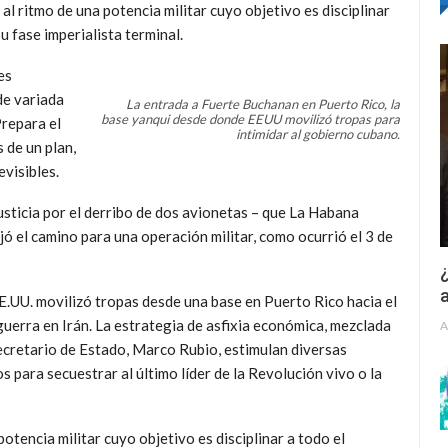
 al ritmo de una potencia militar cuyo objetivo es disciplinar
u fase imperialista terminal.
es
de variada
La entrada a Fuerte Buchanan en Puerto Rico, la
base yanqui desde donde EEUU movilizó tropas para
Prepara el
intimidar al gobierno cubano.
 de un plan,
visibles.
sticia por el derribo de dos avionetas – que La Habana
ó el camino para una operación militar, como ocurrió el 3 de
¿
a
E.UU. movilizó tropas desde una base en Puerto Rico hacia el
guerra en Irán. La estrategia de asfixia económica, mezclada
A
secretario de Estado, Marco Rubio, estimulan diversas
 para secuestrar al último líder de la Revolución vivo o la
otencia militar cuyo objetivo es disciplinar a todo el