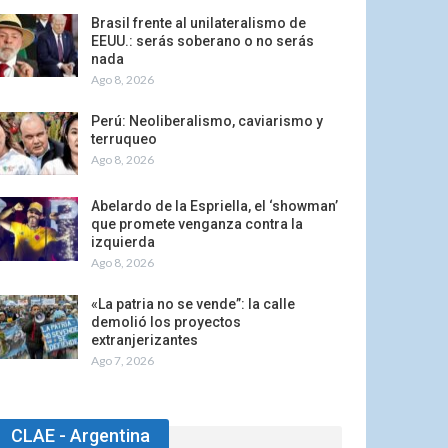
Brasil frente al unilateralismo de
EEUU.: serás soberano o no serás
nada
Ago 8, 2026
Perú: Neoliberalismo, caviarismo y
terruqueo
Ago 8, 2026
Abelardo de la Espriella, el ‘showman’
que promete venganza contra la
izquierda
Ago 8, 2026
«La patria no se vende”: la calle
demolió los proyectos
extranjerizantes
Ago 7, 2026
CLAE - Argentina