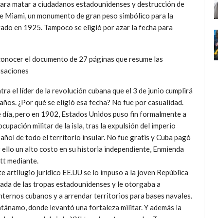
para matar a ciudadanos estadounidenses y destrucción de
e Miami, un monumento de gran peso simbólico para la
rado en 1925. Tampoco se eligió por azar la fecha para
 conocer el documento de 27 páginas que resume las
usaciones
tra el líder de la revolución cubana que el 3 de junio cumplirá
años. ¿Por qué se eligió esa fecha? No fue por casualidad.
 día, pero en 1902, Estados Unidos puso fin formalmente a
ocupación militar de la isla, tras la expulsión del imperio
añol de todo el territorio insular. No fue gratis y Cuba pagó
 ello un alto costo en su historia independiente, Enmienda
tt mediante.
e artilugio jurídico EE.UU se lo impuso a la joven República
ada de las tropas estadounidenses y le otorgaba a
nternos cubanos y a arrendar territorios para bases navales.
ntánamo, donde levantó una fortaleza militar. Y además la