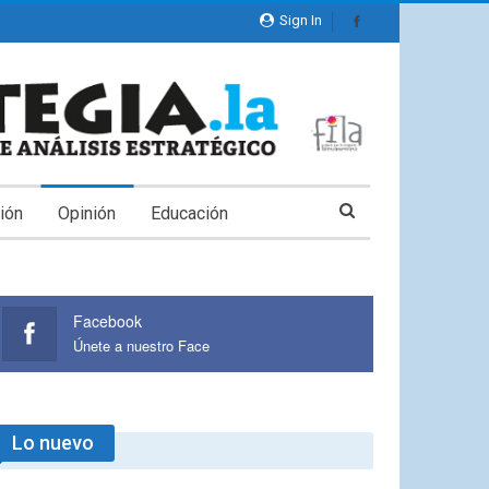
Sign In
ión
Opinión
Educación
Facebook
Únete a nuestro Face
Lo nuevo