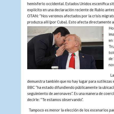
hemisferio occidental. Estados Unidos escenifica sit
explícito en una declaración reciente de Rubio antes
OTAN: “Nos veremos afectados por la crisis migrator
produzca allí (por Cuba). Esto afecta directamente a
Hoo
ima
en 
Tru
tol
de 
nov
La
demuestra también que no hay lugar para sutilezas en
BBC “ha estado difundiendo públicamente la ubicaci
seguimiento de aeronaves”. Es una manera de coerc
decirle: “Te estamos observando”.
Tampoco es menor la elección de los escenarios par