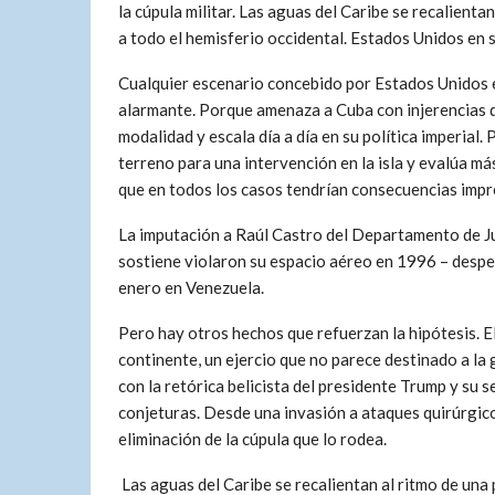
la cúpula militar. Las aguas del Caribe se recalientan
a todo el hemisferio occidental. Estados Unidos en s
Cualquier escenario concebido por Estados Unidos 
alarmante. Porque amenaza a Cuba con injerencias 
modalidad y escala día a día en su política imperial. 
terreno para una intervención en la isla y evalúa más
que en todos los casos tendrían consecuencias impre
La imputación a Raúl Castro del Departamento de Ju
sostiene violaron su espacio aéreo en 1996 – despej
enero en Venezuela.
Pero hay otros hechos que refuerzan la hipótesis. E
continente, un ejercio que no parece destinado a la 
con la retórica belicista del presidente Trump y su 
conjeturas. Desde una invasión a ataques quirúrgicos
eliminación de la cúpula que lo rodea.
Las aguas del Caribe se recalientan al ritmo de una p