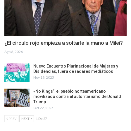
¿El círculo rojo empieza a soltarle la mano a Milei?
Ago 6, 2026
Nuevo Encuentro Plurinacional de Mujeres y
Disidencias, fuera de radares mediáticos
Nov 19, 2025
«No Kings”, el pueblo norteamericano
movilizado contra el autoritarismo de Donald
Trump
Oct 22, 2025
PREV
NEXT
1 De 27