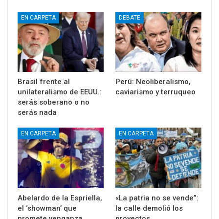
EN CARPETA
DEBATE
Brasil frente al
Perú: Neoliberalismo,
unilateralismo de EEUU.:
caviarismo y terruqueo
serás soberano o no
serás nada
EN CARPETA
EN CARPETA
Abelardo de la Espriella,
«La patria no se vende”:
el ‘showman’ que
la calle demolió los
promete venganza
proyectos