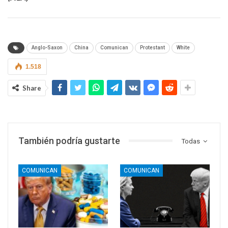
Anglo-Saxon
China
Comunican
Protestant
White
1.518
Share
También podría gustarte
Todas
COMUNICAN
COMUNICAN