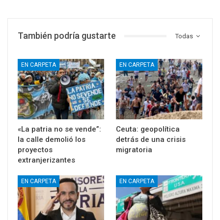
También podría gustarte
Todas
EN CARPETA
EN CARPETA
«La patria no se vende”:
Ceuta: geopolítica
la calle demolió los
detrás de una crisis
proyectos
migratoria
extranjerizantes
EN CARPETA
EN CARPETA