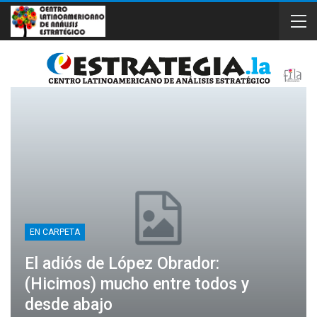
EN CARPETA
El adiós de López Obrador:
(Hicimos) mucho entre todos y
desde abajo