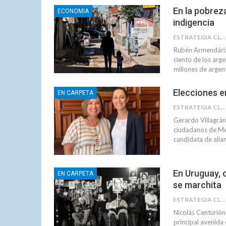
En la pobreza
ECONOMIA
indigencia
ESTRATEGIA CLAE
Rubén Armendáriz 
ciento de los arge
millones de argen
Elecciones e
EN CARPETA
ESTRATEGIA CLAE
Gerardo Villagrán 
ciudadanos de Méxi
candidata de alia
En Uruguay, 
EN CARPETA
se marchita
ESTRATEGIA CLAE
Nicolás Centurió
principal avenid