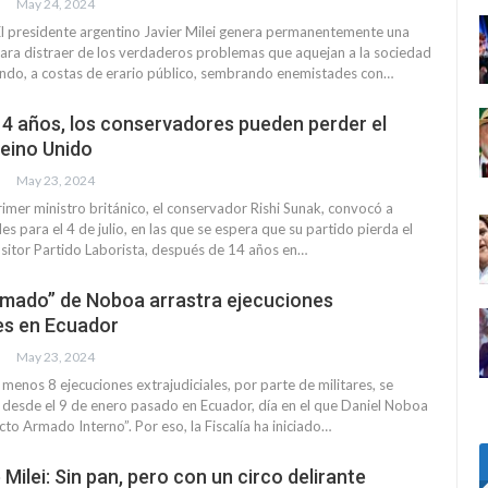
May 24, 2024
l presidente argentino Javier Milei genera permanentemente una
ara distraer de los verdaderos problemas que aquejan a la sociedad
undo, a costas de erario público, sembrando enemistades con…
4 años, los conservadores pueden perder el
Reino Unido
May 23, 2024
primer ministro británico, el conservador Rishi Sunak, convocó a
es para el 4 de julio, en las que se espera que su partido pierda el
sitor Partido Laborista, después de 14 años en…
rmado” de Noboa arrastra ejecuciones
les en Ecuador
May 23, 2024
menos 8 ejecuciones extrajudiciales, por parte de militares, se
desde el 9 de enero pasado en Ecuador, día en el que Daniel Noboa
icto Armado Interno”. Por eso, la Fiscalía ha iniciado…
 Milei: Sin pan, pero con un circo delirante