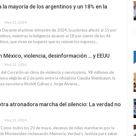
 la mayoría de los argentinos y un 18% en la
May 22, 2024
Durante el primer trimestre de 2024, la pobreza afectó al 55 por
ntinos, mientras la indigencia alcanzó al 18 por ciento de los 46
tinos, que viven en hogares que no reúnen los ingresos…
n México, violencia, desinformación … y EEUU
May 22, 2024
del Corral En un clima de violencia y nerviosismo, 98 millones de
co eligirán el 2 de junio entre la oficialista Claudia Sheinbaum, la
nza opositora Xóchitl Gálvez y Jorge Álvarez…
otra atronadora marcha del silencio: La verdad no
May 22, 2024
n Como todos los 20 de mayo, decenas de miles marcharon por la
a de Montevideo reclamando Memoria, Verdad y Justicia para saber