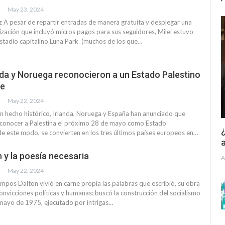
May 23, 2024
A pesar de repartir entradas de manera gratuita y desplegar una
zación que incluyó micros pagos para sus seguidores, Milei estuvo
 estadio capitalino Luna Park (muchos de los que…
nda y Noruega reconocieron a un Estado Palestino
te
May 22, 2024
 un hecho histórico, Irlanda, Noruega y España han anunciado que
reconocer a Palestina el próximo 28 de mayo como Estado
¿
de este modo, se convierten en los tres últimos países europeos en…
a
 y la poesía necesaria
A
May 22, 2024
mpos Dalton vivió en carne propia las palabras que escribió, su obra
convicciones políticas y humanas: buscó la construcción del socialismo
 mayo de 1975, ejecutado por intrigas…