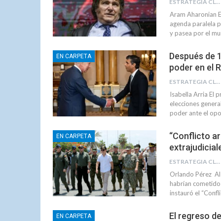
ESTRATEGIA CLAE
Aram Aharonian E
agenda paralela p
y pasea por el m
Después de 1
EN CARPETA
poder en el 
ESTRATEGIA CLAE
Isabella Arria El 
elecciones general
poder ante el opo
“Conflicto a
EN CARPETA
extrajudicia
ESTRATEGIA CLAE
Orlando Pérez Al 
habrían cometido 
instauró el “Confl
El regreso de
EN CARPETA