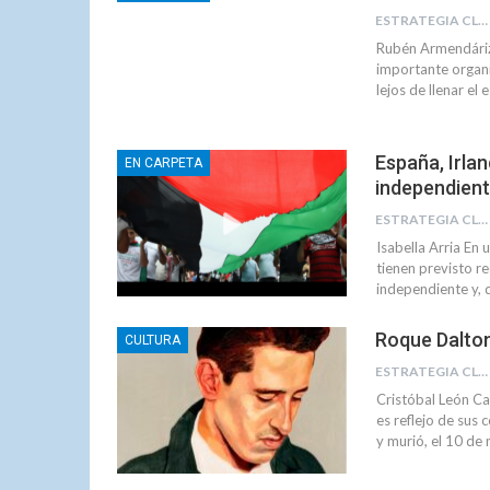
ESTRATEGIA CLAE
Rubén Armendáriz 
importante organi
lejos de llenar el
España, Irla
EN CARPETA
independien
ESTRATEGIA CLAE
Isabella Arria En
tienen previsto 
independiente y, 
Roque Dalton
CULTURA
ESTRATEGIA CLAE
Cristóbal León Ca
es reflejo de sus 
y murió, el 10 de