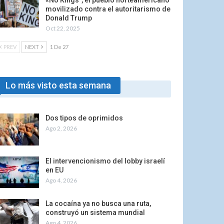
«No Kings”, el pueblo norteamericano
movilizado contra el autoritarismo de
Donald Trump
Oct 22, 2025
PREV
NEXT
1 De 27
Lo más visto esta semana
Dos tipos de oprimidos
Ago 2, 2026
El intervencionismo del lobby israelí
en EU
Ago 4, 2026
La cocaína ya no busca una ruta,
construyó un sistema mundial
Ago 4, 2026