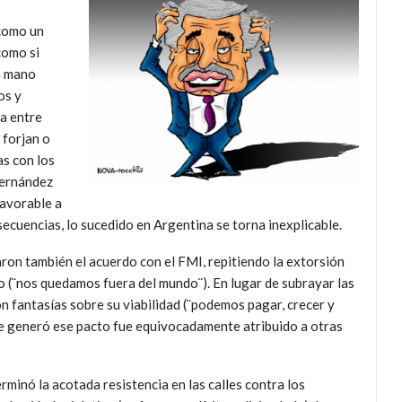
 como un
como si
a mano
os y
ja entre
 forjan o
as con los
Fernández
favorable a
nsecuencias, lo sucedido en Argentina se torna inexplicable.
aron también el acuerdo con el FMI, repitiendo la extorsión
o (¨nos quedamos fuera del mundo¨). En lugar de subrayar las
 fantasías sobre su viabilidad (¨podemos pagar, crecer y
 que generó ese pacto fue equivocadamente atribuido a otras
rminó la acotada resistencia en las calles contra los