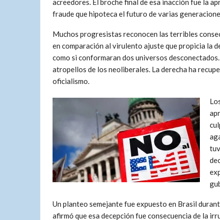
acreedores. El broche final de esa inacción fue la ap
fraude que hipoteca el futuro de varias generacione
Muchos progresistas reconocen las terribles consecue
en comparación al virulento ajuste que propicia la 
como si conformaran dos universos desconectados. Lo
atropellos de los neoliberales. La derecha ha recup
oficialismo.
Los
apr
cul
aga
tuv
dec
exp
gu
Un planteo semejante fue expuesto en Brasil durante
afirmó que esa decepción fue consecuencia de la irr