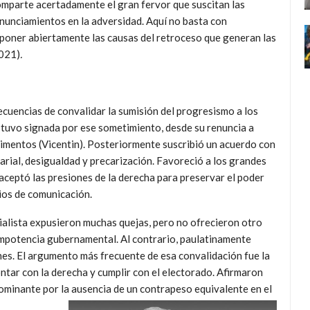
comparte acertadamente el gran fervor que suscitan las
onunciamientos en la adversidad. Aquí no basta con
xponer abiertamente las causas del retroceso que generan las
2021)
.
ecuencias de convalidar la sumisión del progresismo a los
tuvo signada por ese sometimiento, desde su renuncia a
imentos (Vicentin). Posteriormente suscribió un acuerdo con
arial, desigualdad y precarización. Favoreció a los grandes
aceptó las presiones de la derecha para preservar el poder
dios de comunicación.
cialista expusieron muchas quejas, pero no ofrecieron otro
 impotencia gubernamental. Al contrario, paulatinamente
nes. El argumento más frecuente de esa convalidación fue la
ntar con la derecha y cumplir con el electorado. Afirmaron
ominante por la ausencia de un contrapeso equivalente en el