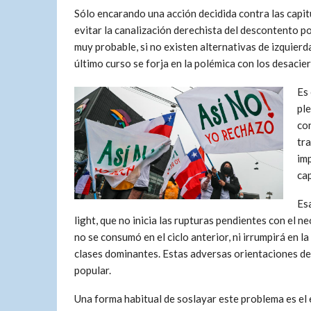
Sólo encarando una acción decidida contra las capit
evitar la canalización derechista del descontento p
muy probable, si no existen alternativas de izquier
último curso se forja en la polémica con los desacie
Es 
ple
con
tr
im
cap
Es
light, que no inicia las rupturas pendientes con el n
no se consumó en el ciclo anterior, ni irrumpirá en la
clases dominantes. Estas adversas orientaciones de
popular.
Una forma habitual de soslayar este problema es el 