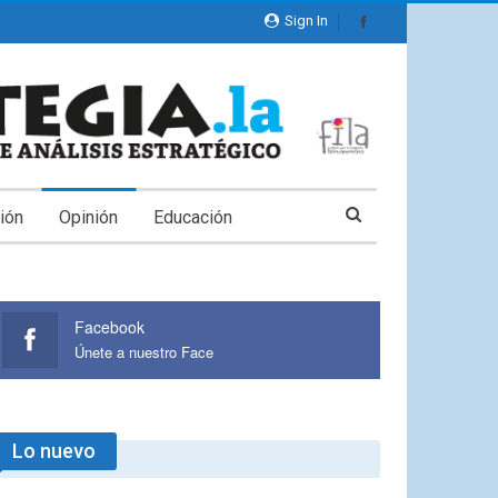
Sign In
ión
Opinión
Educación
Facebook
Únete a nuestro Face
Lo nuevo