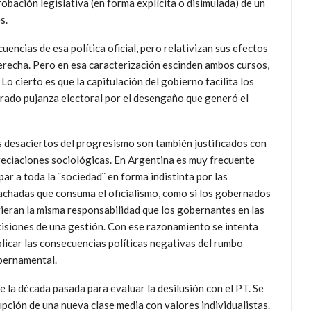
robación legislativa (en forma explícita o disimulada) de un
s.
ncias de esa política oficial, pero relativizan sus efectos
derecha. Pero en esa caracterización escinden ambos cursos,
 cierto es que la capitulación del gobierno facilita los
erado pujanza electoral por el desengaño que generó el
 desaciertos del progresismo son también justificados con
eciaciones sociológicas. En Argentina es muy frecuente
par a toda la ¨sociedad¨ en forma indistinta por las
chadas que consuma el oficialismo, como si los gobernados
ieran la misma responsabilidad que los gobernantes en las
isiones de una gestión. Con ese razonamiento se intenta
licar las consecuencias políticas negativas del rumbo
bernamental.
 la década pasada para evaluar la desilusión con el PT. Se
upción de una nueva clase media con valores individualistas.