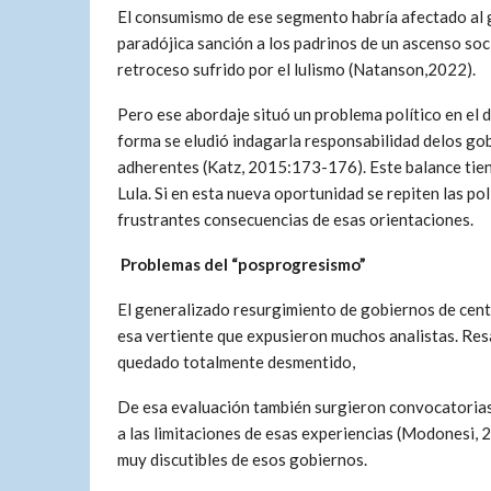
El consumismo de ese segmento habría afectado al go
paradójica sanción a los padrinos de un ascenso soc
retroceso sufrido por el lulismo (Natanson,2022).
Pero ese abordaje situó un problema político en el 
forma se eludió indagarla responsabilidad delos gob
adherentes (Katz, 2015:173-176). Este balance tie
Lula. Si en esta nueva oportunidad se repiten las pol
frustrantes consecuencias de esas orientaciones.
Problemas del “posprogresismo”
El generalizado resurgimiento de gobiernos de centr
esa vertiente que expusieron muchos analistas. Resa
quedado totalmente desmentido,
De esa evaluación también surgieron convocatorias 
a las limitaciones de esas experiencias (Modonesi, 
muy discutibles de esos gobiernos.