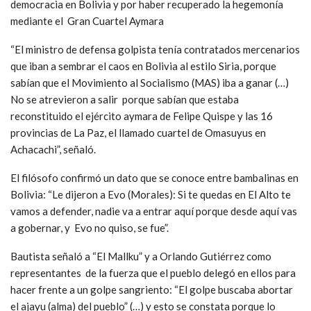
democracia en Bolivia y por haber recuperado la hegemonía
mediante el Gran Cuartel Aymara
“El ministro de defensa golpista tenía contratados mercenarios
que iban a sembrar el caos en Bolivia al estilo Siria, porque
sabían que el Movimiento al Socialismo (MAS) iba a ganar (…)
No se atrevieron a salir porque sabían que estaba
reconstituido el ejército aymara de Felipe Quispe y las 16
provincias de La Paz, el llamado cuartel de Omasuyus en
Achacachi”, señaló.
El filósofo confirmó un dato que se conoce entre bambalinas en
Bolivia: “Le dijeron a Evo (Morales): Si te quedas en El Alto te
vamos a defender, nadie va a entrar aquí porque desde aquí vas
a gobernar, y Evo no quiso, se fue”.
Bautista señaló a “El Mallku” y a Orlando Gutiérrez como
representantes de la fuerza que el pueblo delegó en ellos para
hacer frente a un golpe sangriento: “El golpe buscaba abortar
el ajayu (alma) del pueblo” (…) y esto se constata porque lo