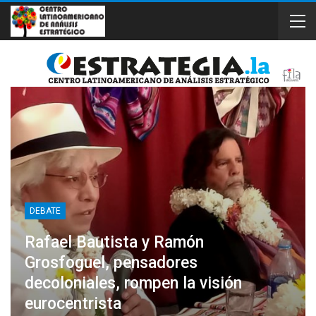
DEBATE
Rafael Bautista y Ramón
Grosfoguel, pensadores
decoloniales, rompen la visión
eurocentrista