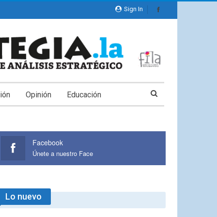
Sign In
ión
Opinión
Educación
Facebook
Únete a nuestro Face
Lo nuevo