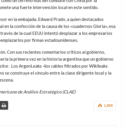
 como un terreno más del combate con China por la
mete una fuerte intervención local en este sentido.
cesor en la embajada, Edward Prado, a quien destacados
al en la confección de la causa de los «cuadernos Gloria», esa
 través de la cual EEUU intentó desplazar a los empresarios
reemplazarlos por firmas estadounidenses.
ón. Con sus recientes comentarios críticos al gobierno,
ería la primera vez en la historia argentina que un gobierno
ositor. Los ArgenLeaks
-l
os cables filtrados por Wikileaks
 se construye el vínculo entre la clase dirigente local y la
escena.
americano de Análisis Estratégico (CLAE)
1.800