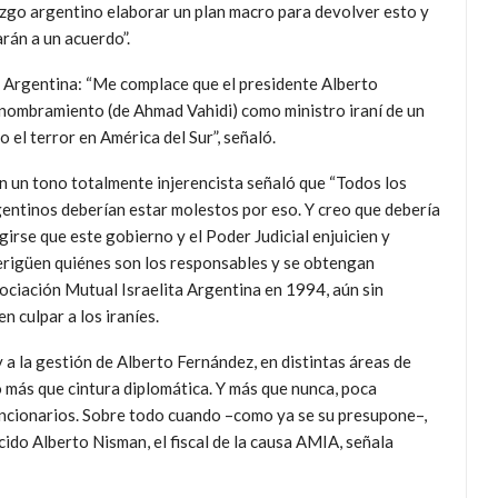
azgo argentino elaborar un plan macro para devolver esto y
arán a un acuerdo”.
a Argentina: “Me complace que el presidente Alberto
nombramiento (de Ahmad Vahidi) como ministro iraní de un
 el terror en América del Sur”, señaló.
n un tono totalmente injerencista señaló que “Todos los
entinos deberían estar molestos por eso. Y creo que debería
girse que este gobierno y el Poder Judicial enjuicien y
rigüen quiénes son los responsables y se obtengan
Asociación Mutual Israelita Argentina en 1994, aún sin
n culpar a los iraníes.
 a la gestión de Alberto Fernández, en distintas áreas de
 más que cintura diplomática. Y más que nunca, poca
funcionarios. Sobre todo cuando –como ya se su presupone–,
cido Alberto Nisman, el fiscal de la causa AMIA, señala