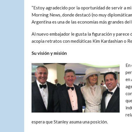
“Estoy agradecido por la oportunidad de servir a mi 
Morning News, donde destacó (no muy diplomáticame
Argentina es una de las economías más grandes del h
Al nuevo embajador le gusta la figuración y parece
acopia retratos con mediáticas Kim Kardashian o R
Su visión y misión
En 
per
en 
ag
con
que
ind
rel
espera que Stanley asuma una posición.