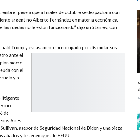
ciembre , pese a que a finales de octubre se despachara con
sidente argentino Alberto Fernández en materia económica.
 las ruedas no le están funcionando”, dijo un Stanley
,
con
Donald Trump y
escasamente preocupado por disimular sus
stró ante el
 plan macro
deuda con el
ezuela y a
¿
a
 litigante
A
rvicio
 6 de
enos Aires
Sullivan, asesor de Seguridad Nacional de Biden y una pieza
os aliados y los enemigos de EEUU.