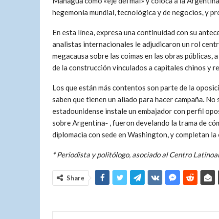
Managua como «eje del mal» y coloca a la Argentina
hegemonía mundial, tecnológica y de negocios, y pro
En esta línea, expresa una continuidad con su ante
analistas internacionales le adjudicaron un rol centr
megacausa sobre las coimas en las obras públicas, a
de la construcción vinculados a capitales chinos y 
Los que están más contentos son parte de la oposici
saben que tienen un aliado para hacer campaña. No s
estadounidense instale un embajador con perfil op
sobre Argentina- , fueron develando la trama de cómo
diplomacia con sede en Washington, y completan la 
*
Periodista y politólogo, asociado al Centro Latino
Share