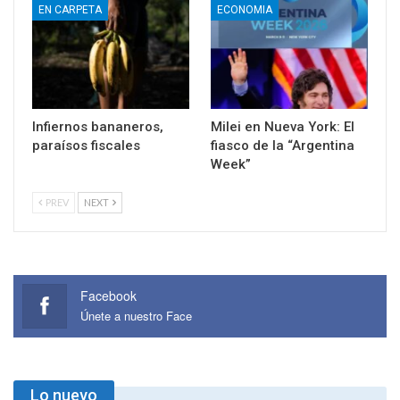
EN CARPETA
ECONOMIA
Infiernos bananeros,
Milei en Nueva York: El
paraísos fiscales
fiasco de la “Argentina
Week”
PREV
NEXT
Facebook
Únete a nuestro Face
Lo nuevo