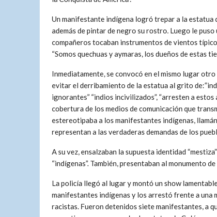
Un manifestante indígena logró trepar a la estatua d
además de pintar de negro su rostro. Luego le puso 
compañeros tocaban instrumentos de vientos típicos d
“Somos quechuas y aymaras, los dueños de estas tier
Inmediatamente, se convocó en el mismo lugar otro
evitar el derribamiento de la estatua al grito de:“in
ignorantes” “indios incivilizados”, “arresten a estos 
cobertura de los medios de comunicación que transm
estereotipaba a los manifestantes indígenas, llamándo
representan a las verdaderas demandas de los pueblo
A su vez, ensalzaban la supuesta identidad “mestiza”
“indígenas”. También, presentaban al monumento de 
La policía llegó al lugar y montó un show lamentable
manifestantes indígenas y los arrestó frente a una 
racistas. Fueron detenidos siete manifestantes, a q