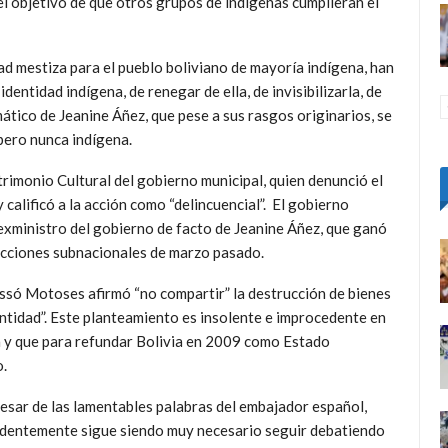
l objetivo de que otros grupos de indígenas cumplieran el
d mestiza para el pueblo boliviano de mayoría indígena, han
dentidad indígena, de renegar de ella, de invisibilizarla, de
mático de Jeanine Áñez, que pese a sus rasgos originarios, se
 pero nunca indígena.
rimonio Cultural del gobierno municipal, quien denunció el
 calificó a la acción como “delincuencial”. El gobierno
, exministro del gobierno de facto de Jeanine Áñez, que ganó
lecciones subnacionales de marzo pasado.
ssó Motoses afirmó “no compartir” la destrucción de bienes
entidad”. Este planteamiento es insolente e improcedente en
na y que para refundar Bolivia en 2009 como Estado
o.
esar de las lamentables palabras del embajador español,
dentemente sigue siendo muy necesario seguir debatiendo