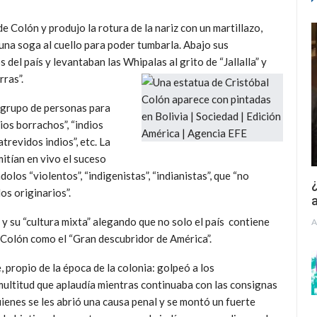
e Colón y produjo la rotura de la nariz con un martillazo,
una soga al cuello para poder tumbarla. Abajo sus
el país y levantaban las Whipalas al grito de “Jallalla” y
ras”.
 grupo de personas para
dios borrachos”, “indios
atrevidos indios”, etc. La
itían en vivo el suceso
los “violentos”, “indigenistas”, “indianistas”, que “no
¿
s originarios”.
a
 y su “cultura mixta” alegando que no solo el país contiene
A
Colón como el “Gran descubridor de América”.
, propio de la época de la colonia: golpeó a los
multitud que aplaudía mientras continuaba con las consignas
uienes se les abrió una causa penal y se montó un fuerte