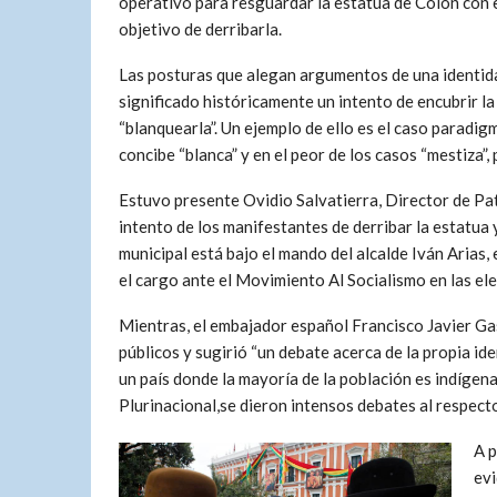
operativo para resguardar la estatua de Colón con e
objetivo de derribarla.
Las posturas que alegan argumentos de una identida
significado históricamente un intento de encubrir la i
“blanquearla”. Un ejemplo de ello es el caso paradig
concibe “blanca” y en el peor de los casos “mestiza”,
Estuvo presente Ovidio Salvatierra, Director de Pat
intento de los manifestantes de derribar la estatua y
municipal está bajo el mando del alcalde Iván Arias
el cargo ante el Movimiento Al Socialismo en las e
Mientras, el embajador español Francisco Javier Ga
públicos y sugirió “un debate acerca de la propia id
un país donde la mayoría de la población es indíge
Plurinacional,se dieron intensos debates al respect
A p
evi