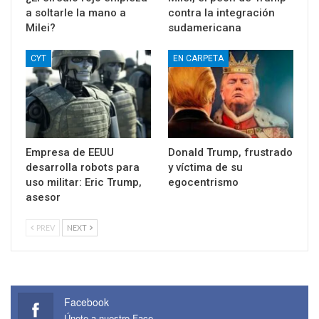
a soltarle la mano a
contra la integración
Milei?
sudamericana
CYT
EN CARPETA
Empresa de EEUU
Donald Trump, frustrado
desarrolla robots para
y víctima de su
uso militar: Eric Trump,
egocentrismo
asesor
PREV
NEXT
Facebook
Únete a nuestro Face